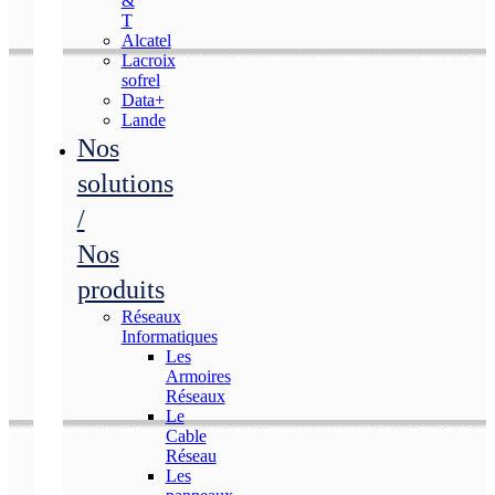
&
T
Alcatel
Lacroix
sofrel
Data+
Lande
Nos
solutions
/
Nos
produits
Réseaux
Informatiques
Les
Armoires
Réseaux
Le
Cable
Réseau
Les