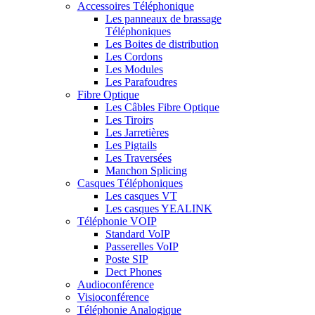
Accessoires Téléphonique
Les panneaux de brassage
Téléphoniques
Les Boites de distribution
Les Cordons
Les Modules
Les Parafoudres
Fibre Optique
Les Câbles Fibre Optique
Les Tiroirs
Les Jarretières
Les Pigtails
Les Traversées
Manchon Splicing
Casques Téléphoniques
Les casques VT
Les casques YEALINK
Téléphonie VOIP
Standard VoIP
Passerelles VoIP
Poste SIP
Dect Phones
Audioconférence
Visioconférence
Téléphonie Analogique