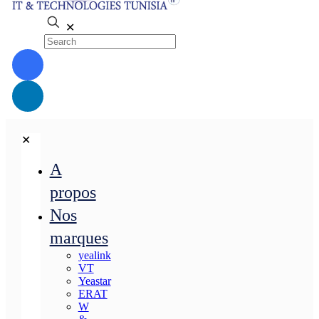
✕
✕
A
propos
Nos
marques
yealink
VT
Yeastar
ERAT
W