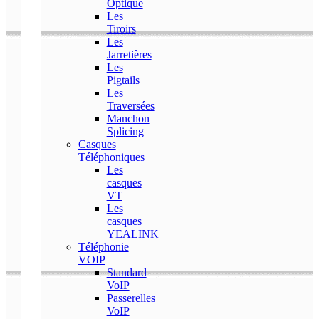
Optique
Les
Tiroirs
Les
Jarretières
Les
Pigtails
Les
Traversées
Manchon
Splicing
Casques
Téléphoniques
Les
casques
VT
Les
casques
YEALINK
Téléphonie
VOIP
Standard
VoIP
Passerelles
VoIP