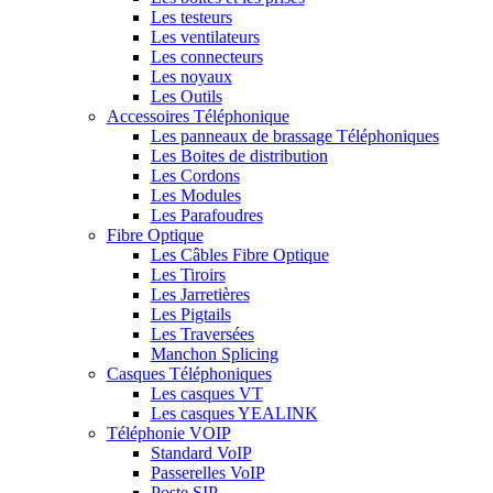
Les testeurs
Les ventilateurs
Les connecteurs
Les noyaux
Les Outils
Accessoires Téléphonique
Les panneaux de brassage Téléphoniques
Les Boites de distribution
Les Cordons
Les Modules
Les Parafoudres
Fibre Optique
Les Câbles Fibre Optique
Les Tiroirs
Les Jarretières
Les Pigtails
Les Traversées
Manchon Splicing
Casques Téléphoniques
Les casques VT
Les casques YEALINK
Téléphonie VOIP
Standard VoIP
Passerelles VoIP
Poste SIP