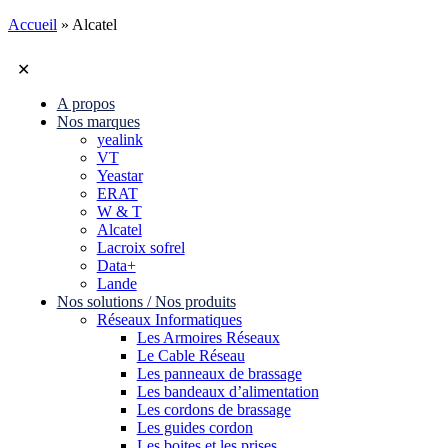
Accueil
»
Alcatel
✕
A propos
Nos marques
yealink
VT
Yeastar
ERAT
W & T
Alcatel
Lacroix sofrel
Data+
Lande
Nos solutions / Nos produits
Réseaux Informatiques
Les Armoires Réseaux
Le Cable Réseau
Les panneaux de brassage
Les bandeaux d’alimentation
Les cordons de brassage
Les guides cordon
Les boites et les prises