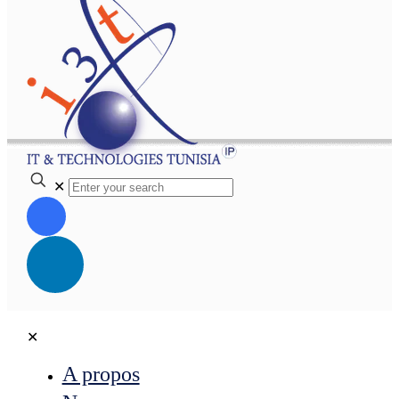
✕
✕
A propos