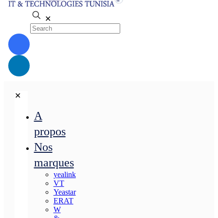
✕
✕
A
propos
Nos
marques
yealink
VT
Yeastar
ERAT
W