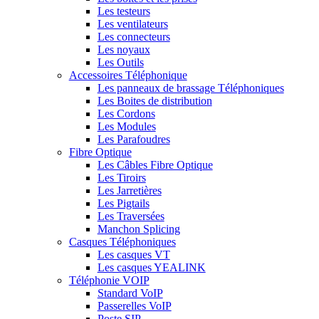
Les testeurs
Les ventilateurs
Les connecteurs
Les noyaux
Les Outils
Accessoires Téléphonique
Les panneaux de brassage Téléphoniques
Les Boites de distribution
Les Cordons
Les Modules
Les Parafoudres
Fibre Optique
Les Câbles Fibre Optique
Les Tiroirs
Les Jarretières
Les Pigtails
Les Traversées
Manchon Splicing
Casques Téléphoniques
Les casques VT
Les casques YEALINK
Téléphonie VOIP
Standard VoIP
Passerelles VoIP
Poste SIP