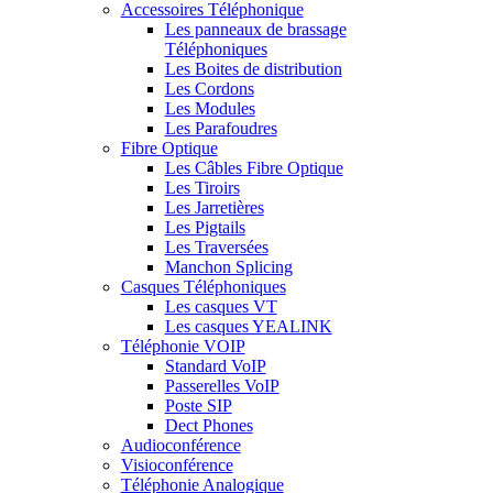
Accessoires Téléphonique
Les panneaux de brassage
Téléphoniques
Les Boites de distribution
Les Cordons
Les Modules
Les Parafoudres
Fibre Optique
Les Câbles Fibre Optique
Les Tiroirs
Les Jarretières
Les Pigtails
Les Traversées
Manchon Splicing
Casques Téléphoniques
Les casques VT
Les casques YEALINK
Téléphonie VOIP
Standard VoIP
Passerelles VoIP
Poste SIP
Dect Phones
Audioconférence
Visioconférence
Téléphonie Analogique