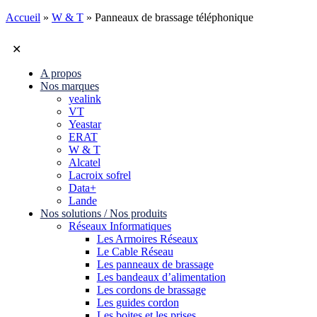
Accueil
»
W & T
»
Panneaux de brassage téléphonique
✕
A propos
Nos marques
yealink
VT
Yeastar
ERAT
W & T
Alcatel
Lacroix sofrel
Data+
Lande
Nos solutions / Nos produits
Réseaux Informatiques
Les Armoires Réseaux
Le Cable Réseau
Les panneaux de brassage
Les bandeaux d’alimentation
Les cordons de brassage
Les guides cordon
Les boites et les prises