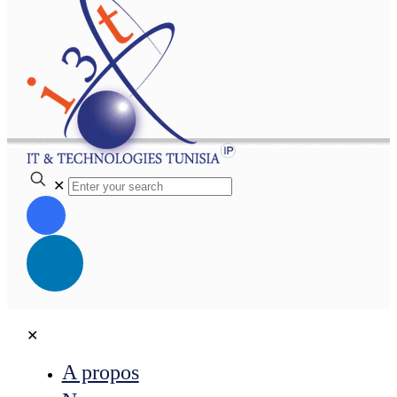
✕
✕
A propos