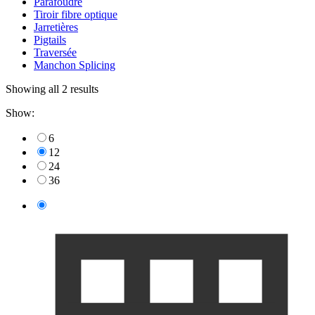
Parafoudre
Tiroir fibre optique
Jarretières
Pigtails
Traversée
Manchon Splicing
Showing all 2 results
Show:
6
12
24
36