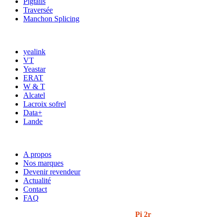
Pigtails
Traversée
Manchon Splicing
MARQUES
yealink
VT
Yeastar
ERAT
W & T
Alcatel
Lacroix sofrel
Data+
Lande
ACCÈS RAPIDE
A propos
Nos marques
Devenir revendeur
Actualité
Contact
FAQ
© 2024 i3t | Tout droits réservés | Créé par
Pi 2r