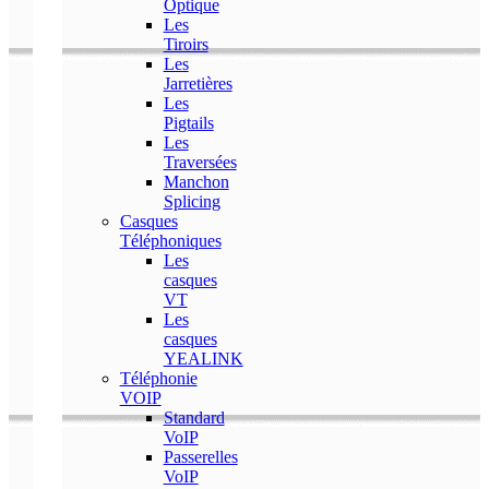
Optique
Les
Tiroirs
Les
Jarretières
Les
Pigtails
Les
Traversées
Manchon
Splicing
Casques
Téléphoniques
Les
casques
VT
Les
casques
YEALINK
Téléphonie
VOIP
Standard
VoIP
Passerelles
VoIP