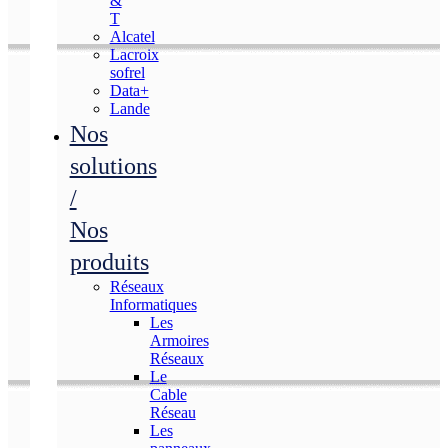
&
T
Alcatel
Lacroix
sofrel
Data+
Lande
Nos
solutions
/
Nos
produits
Réseaux
Informatiques
Les
Armoires
Réseaux
Le
Cable
Réseau
Les