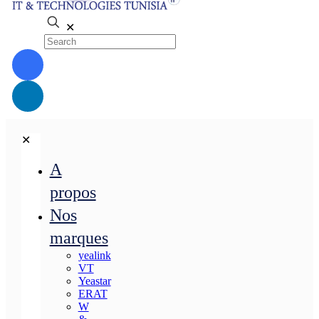
✕
✕
A
propos
Nos
marques
yealink
VT
Yeastar
ERAT
W