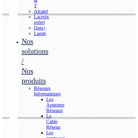
&
T
Alcatel
Lacroix
sofrel
Data+
Lande
Nos
solutions
/
Nos
produits
Réseaux
Informatiques
Les
Armoires
Réseaux
Le
Cable
Réseau
Les