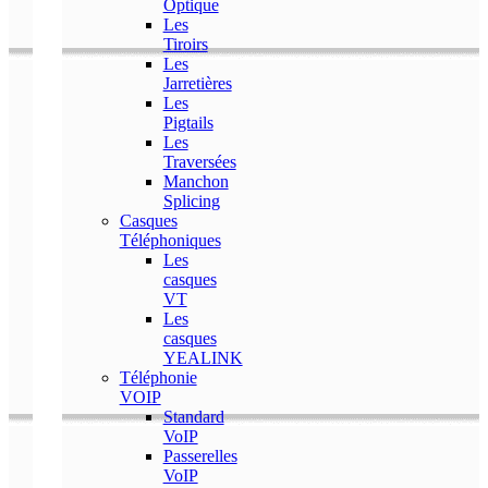
Optique
Les
Tiroirs
Les
Jarretières
Les
Pigtails
Les
Traversées
Manchon
Splicing
Casques
Téléphoniques
Les
casques
VT
Les
casques
YEALINK
Téléphonie
VOIP
Standard
VoIP
Passerelles
VoIP