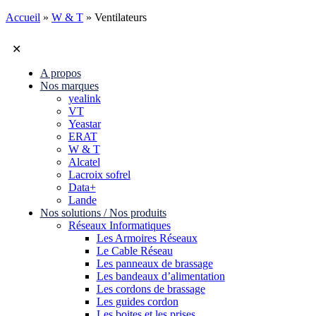
Accueil
»
W & T
»
Ventilateurs
✕
A propos
Nos marques
yealink
VT
Yeastar
ERAT
W & T
Alcatel
Lacroix sofrel
Data+
Lande
Nos solutions / Nos produits
Réseaux Informatiques
Les Armoires Réseaux
Le Cable Réseau
Les panneaux de brassage
Les bandeaux d’alimentation
Les cordons de brassage
Les guides cordon
Les boites et les prises