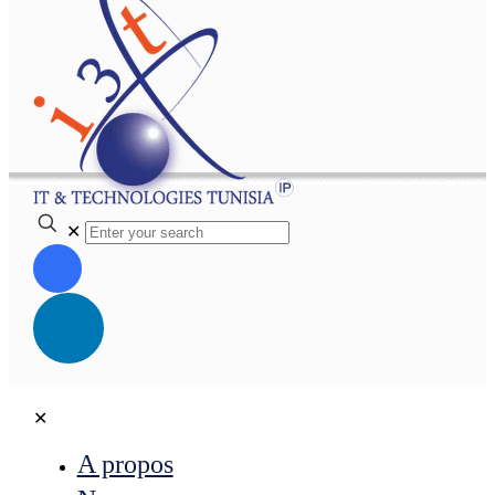
✕
✕
A propos