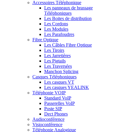
Accessoires Téléphonique
Les panneaux de brassage
Téléphoniques
Les Boites de distribution
Les Cordons
Les Modules
Les Parafoudres
Fibre Optique
Les Câbles Fibre Optique
Les Tiroirs
Les Jarretières
Les Pigtails
Les Traversées
Manchon Splicing
Casques Téléphoniques
Les casques VT
Les casques YEALINK
Téléphonie VOIP
Standard VoIP
Passerelles VoIP
Poste SIP
Dect Phones
Audioconférence
Visioconférence
Téléphonie Analogique