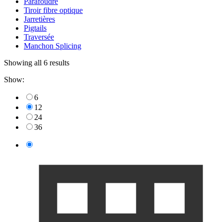
Parafoudre
Tiroir fibre optique
Jarretières
Pigtails
Traversée
Manchon Splicing
Showing all 6 results
Show:
6
12
24
36