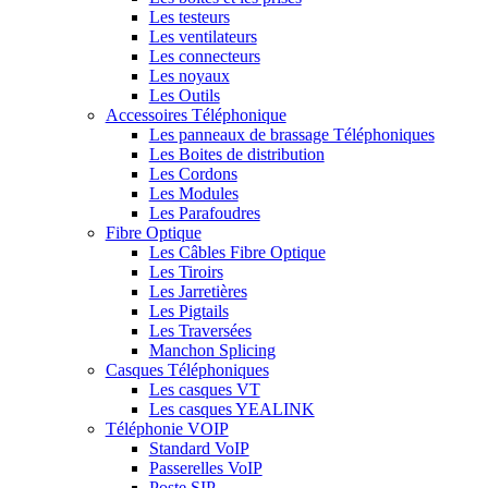
Les testeurs
Les ventilateurs
Les connecteurs
Les noyaux
Les Outils
Accessoires Téléphonique
Les panneaux de brassage Téléphoniques
Les Boites de distribution
Les Cordons
Les Modules
Les Parafoudres
Fibre Optique
Les Câbles Fibre Optique
Les Tiroirs
Les Jarretières
Les Pigtails
Les Traversées
Manchon Splicing
Casques Téléphoniques
Les casques VT
Les casques YEALINK
Téléphonie VOIP
Standard VoIP
Passerelles VoIP
Poste SIP