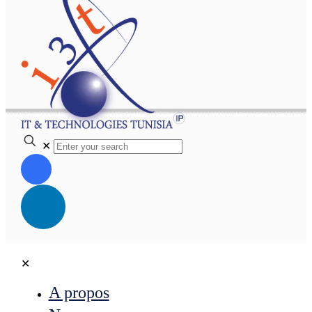
✕
✕
A propos