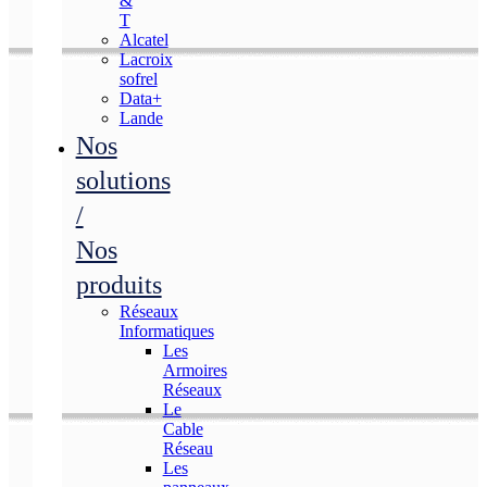
&
T
Alcatel
Lacroix
sofrel
Data+
Lande
Nos
solutions
/
Nos
produits
Réseaux
Informatiques
Les
Armoires
Réseaux
Le
Cable
Réseau
Les