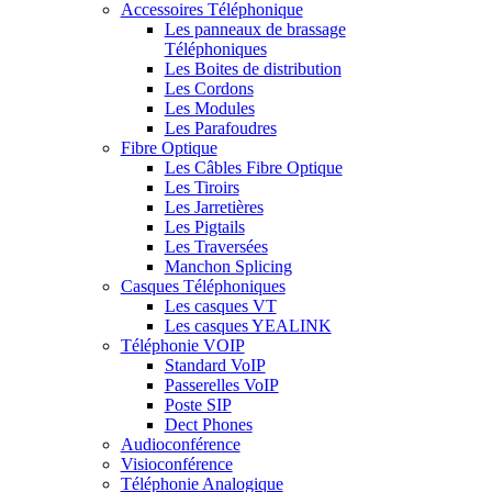
Accessoires Téléphonique
Les panneaux de brassage
Téléphoniques
Les Boites de distribution
Les Cordons
Les Modules
Les Parafoudres
Fibre Optique
Les Câbles Fibre Optique
Les Tiroirs
Les Jarretières
Les Pigtails
Les Traversées
Manchon Splicing
Casques Téléphoniques
Les casques VT
Les casques YEALINK
Téléphonie VOIP
Standard VoIP
Passerelles VoIP
Poste SIP
Dect Phones
Audioconférence
Visioconférence
Téléphonie Analogique