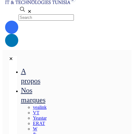
✕
✕
A
propos
Nos
marques
yealink
VT
Yeastar
ERAT
W