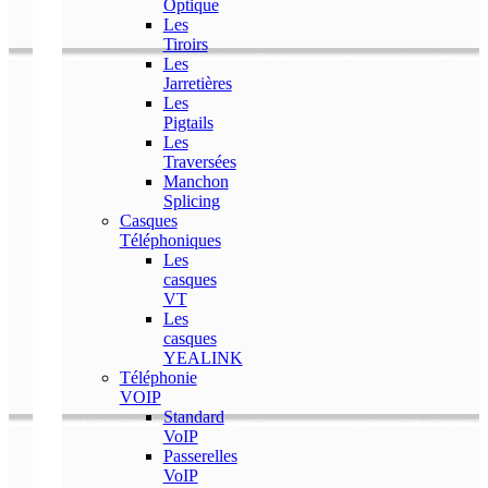
Optique
Les
Tiroirs
Les
Jarretières
Les
Pigtails
Les
Traversées
Manchon
Splicing
Casques
Téléphoniques
Les
casques
VT
Les
casques
YEALINK
Téléphonie
VOIP
Standard
VoIP
Passerelles
VoIP