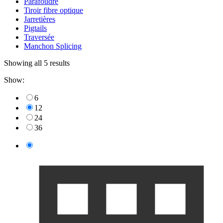
Parafoudre
Tiroir fibre optique
Jarretières
Pigtails
Traversée
Manchon Splicing
Showing all 5 results
Show:
6
12
24
36