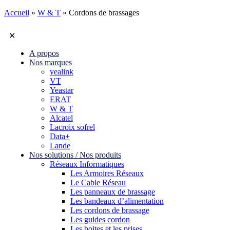
Accueil
»
W & T
»
Cordons de brassages
✕
A propos
Nos marques
yealink
VT
Yeastar
ERAT
W & T
Alcatel
Lacroix sofrel
Data+
Lande
Nos solutions / Nos produits
Réseaux Informatiques
Les Armoires Réseaux
Le Cable Réseau
Les panneaux de brassage
Les bandeaux d’alimentation
Les cordons de brassage
Les guides cordon
Les boites et les prises