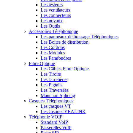
Les testeurs
Les ventilateurs
Les connecteurs
Les noyaux
Les Outils
Accessoires Téléphonique
Les panneaux de brassage Téléphoniques
Les Boites de distribution
Les Cordons
Les Modules
Les Parafoudres
Fibre Optique
Les Câbles Fibre Optique
Les Tiroirs
Les Jarretières
Les Pigtails
Les Traversées
Manchon Splicing
Casques Téléphoniques
Les casques VT
Les casques YEALINK
Téléphonie VOIP
Standard VoIP
Passerelles VoIP
Poste SIP