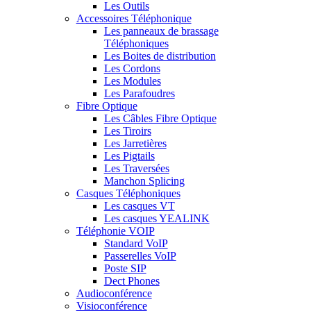
Les Outils
Accessoires Téléphonique
Les panneaux de brassage
Téléphoniques
Les Boites de distribution
Les Cordons
Les Modules
Les Parafoudres
Fibre Optique
Les Câbles Fibre Optique
Les Tiroirs
Les Jarretières
Les Pigtails
Les Traversées
Manchon Splicing
Casques Téléphoniques
Les casques VT
Les casques YEALINK
Téléphonie VOIP
Standard VoIP
Passerelles VoIP
Poste SIP
Dect Phones
Audioconférence
Visioconférence