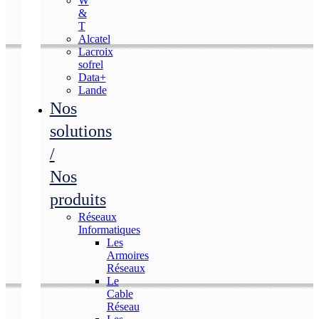
W
&
T
Alcatel
Lacroix
sofrel
Data+
Lande
Nos
solutions
/
Nos
produits
Réseaux
Informatiques
Les
Armoires
Réseaux
Le
Cable
Réseau