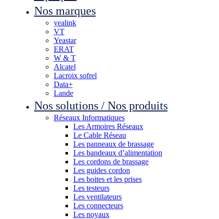
Nos marques
yealink
VT
Yeastar
ERAT
W & T
Alcatel
Lacroix sofrel
Data+
Lande
Nos solutions / Nos produits
Réseaux Informatiques
Les Armoires Réseaux
Le Cable Réseau
Les panneaux de brassage
Les bandeaux d’alimentation
Les cordons de brassage
Les guides cordon
Les boites et les prises
Les testeurs
Les ventilateurs
Les connecteurs
Les noyaux