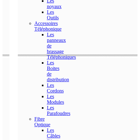
Les
noyaux
Les
Outils
Accessoires
Téléphonique
Les
panneaux
de
brassage
Téléphoniques
Les
Boites
de
distribution
Les
Cordons
Les
Modules
Les
Parafoudres
Fibre
Optique
Les
Câbles