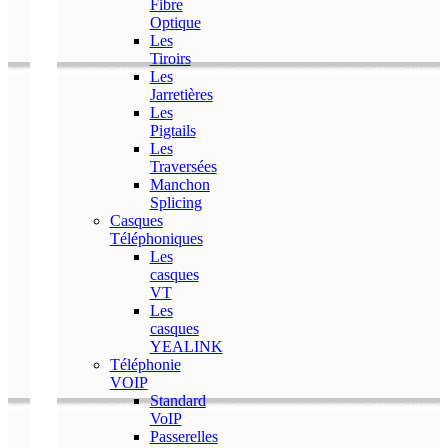
Fibre
Optique
Les
Tiroirs
Les
Jarretières
Les
Pigtails
Les
Traversées
Manchon
Splicing
Casques
Téléphoniques
Les
casques
VT
Les
casques
YEALINK
Téléphonie
VOIP
Standard
VoIP
Passerelles