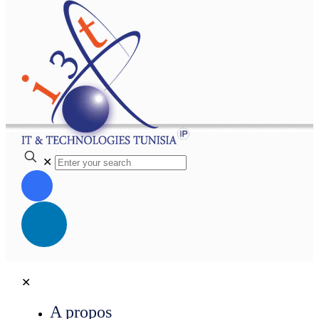
✕
✕
A propos