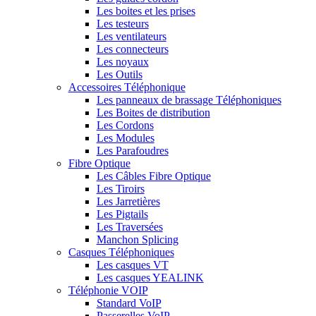
Les boites et les prises
Les testeurs
Les ventilateurs
Les connecteurs
Les noyaux
Les Outils
Accessoires Téléphonique
Les panneaux de brassage Téléphoniques
Les Boites de distribution
Les Cordons
Les Modules
Les Parafoudres
Fibre Optique
Les Câbles Fibre Optique
Les Tiroirs
Les Jarretières
Les Pigtails
Les Traversées
Manchon Splicing
Casques Téléphoniques
Les casques VT
Les casques YEALINK
Téléphonie VOIP
Standard VoIP
Passerelles VoIP