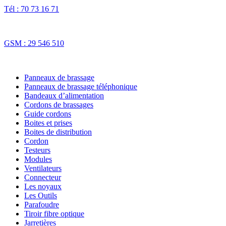
Tél : 70 73 16 71
Fax : 70 73 16 74
GSM : 29 546 510
NOS SOLUTIONS
Panneaux de brassage
Panneaux de brassage téléphonique
Bandeaux d’alimentation
Cordons de brassages
Guide cordons
Boites et prises
Boites de distribution
Cordon
Testeurs
Modules
Ventilateurs
Connecteur
Les noyaux
Les Outils
Parafoudre
Tiroir fibre optique
Jarretières