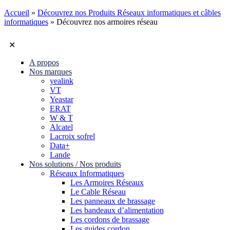
Accueil
»
Découvrez nos Produits Réseaux informatiques et câbles
informatiques
»
Découvrez nos armoires réseau
✕
A propos
Nos marques
yealink
VT
Yeastar
ERAT
W & T
Alcatel
Lacroix sofrel
Data+
Lande
Nos solutions / Nos produits
Réseaux Informatiques
Les Armoires Réseaux
Le Cable Réseau
Les panneaux de brassage
Les bandeaux d’alimentation
Les cordons de brassage
Les guides cordon