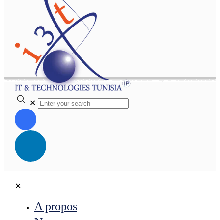
✕
✕
A propos