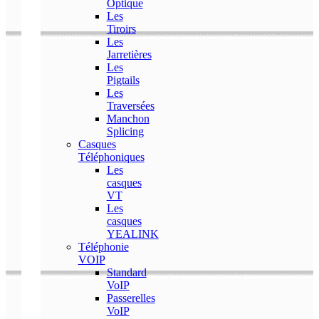
Optique
Les
Tiroirs
Les
Jarretières
Les
Pigtails
Les
Traversées
Manchon
Splicing
Casques
Téléphoniques
Les
casques
VT
Les
casques
YEALINK
Téléphonie
VOIP
Standard
VoIP
Passerelles
VoIP