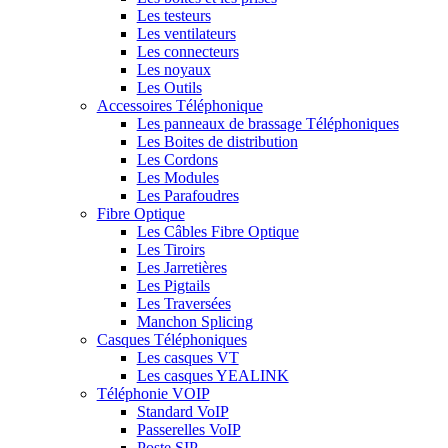
Les testeurs
Les ventilateurs
Les connecteurs
Les noyaux
Les Outils
Accessoires Téléphonique
Les panneaux de brassage Téléphoniques
Les Boites de distribution
Les Cordons
Les Modules
Les Parafoudres
Fibre Optique
Les Câbles Fibre Optique
Les Tiroirs
Les Jarretières
Les Pigtails
Les Traversées
Manchon Splicing
Casques Téléphoniques
Les casques VT
Les casques YEALINK
Téléphonie VOIP
Standard VoIP
Passerelles VoIP
Poste SIP