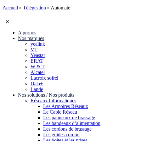
Accueil
»
Télégestion
»
Automate
✕
A propos
Nos marques
yealink
VT
Yeastar
ERAT
W & T
Alcatel
Lacroix sofrel
Data+
Lande
Nos solutions / Nos produits
Réseaux Informatiques
Les Armoires Réseaux
Le Cable Réseau
Les panneaux de brassage
Les bandeaux d’alimentation
Les cordons de brassage
Les guides cordon
Les boites et les prises