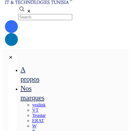
✕
✕
A
propos
Nos
marques
yealink
VT
Yeastar
ERAT
W