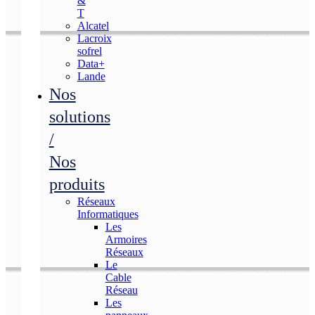
&
T
Alcatel
Lacroix
sofrel
Data+
Lande
Nos
solutions
/
Nos
produits
Réseaux
Informatiques
Les
Armoires
Réseaux
Le
Cable
Réseau
Les