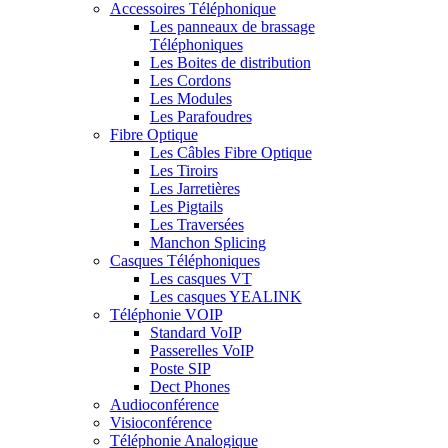
Accessoires Téléphonique
Les panneaux de brassage
Téléphoniques
Les Boites de distribution
Les Cordons
Les Modules
Les Parafoudres
Fibre Optique
Les Câbles Fibre Optique
Les Tiroirs
Les Jarretières
Les Pigtails
Les Traversées
Manchon Splicing
Casques Téléphoniques
Les casques VT
Les casques YEALINK
Téléphonie VOIP
Standard VoIP
Passerelles VoIP
Poste SIP
Dect Phones
Audioconférence
Visioconférence
Téléphonie Analogique