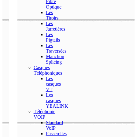
Fibre
Optique
Les
Tiroirs
Les
Jarretières
Les
Pigtails
Les
Traversées
Manchon
Splicing
Casques
Téléphoniques
Les
casques
VT
Les
casques
YEALINK
Téléphonie
VOIP
Standard
VoIP
Passerelles