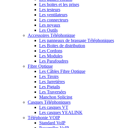
Les boites et les prises
Les testeurs
Les ventilateurs
Les connecteurs
Les noyaux
Les Outils
Accessoires Téléphonique
Les panneaux de brassage Téléphoniques
Les Boites de distribution
Les Cordons
Les Modules
Les Parafoudres
Fibre Optique
Les Câbles Fibre Optique
Les Tiroirs
Les Jarretières
Les Pigtails
Les Traversées
Manchon Splicing
Casques Téléphoniques
Les casques VT
Les casques YEALINK
Téléphonie VOIP
Standard VoIP
Passerelles VoIP