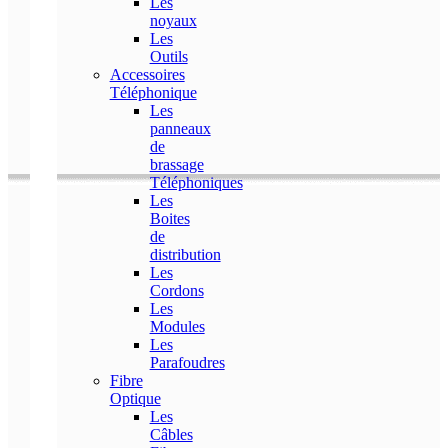
Les
noyaux
Les
Outils
Accessoires
Téléphonique
Les
panneaux
de
brassage
Téléphoniques
Les
Boites
de
distribution
Les
Cordons
Les
Modules
Les
Parafoudres
Fibre
Optique
Les
Câbles