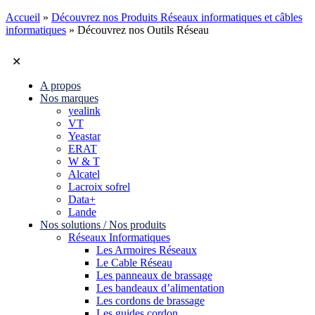
Accueil
»
Découvrez nos Produits Réseaux informatiques et câbles
informatiques
»
Découvrez nos Outils Réseau
✕
A propos
Nos marques
yealink
VT
Yeastar
ERAT
W & T
Alcatel
Lacroix sofrel
Data+
Lande
Nos solutions / Nos produits
Réseaux Informatiques
Les Armoires Réseaux
Le Cable Réseau
Les panneaux de brassage
Les bandeaux d’alimentation
Les cordons de brassage
Les guides cordon