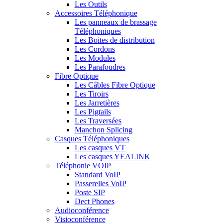
Les Outils
Accessoires Téléphonique
Les panneaux de brassage
Téléphoniques
Les Boites de distribution
Les Cordons
Les Modules
Les Parafoudres
Fibre Optique
Les Câbles Fibre Optique
Les Tiroirs
Les Jarretières
Les Pigtails
Les Traversées
Manchon Splicing
Casques Téléphoniques
Les casques VT
Les casques YEALINK
Téléphonie VOIP
Standard VoIP
Passerelles VoIP
Poste SIP
Dect Phones
Audioconférence
Visioconférence