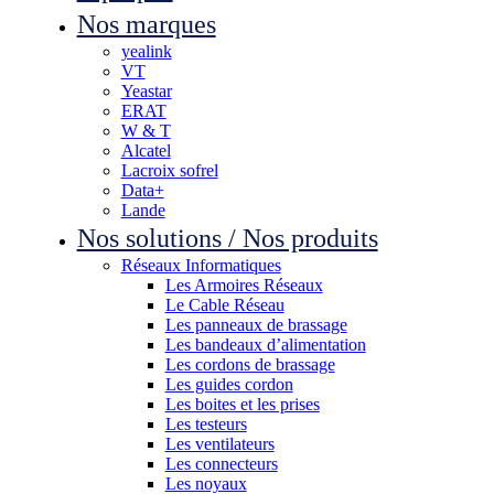
Nos marques
yealink
VT
Yeastar
ERAT
W & T
Alcatel
Lacroix sofrel
Data+
Lande
Nos solutions / Nos produits
Réseaux Informatiques
Les Armoires Réseaux
Le Cable Réseau
Les panneaux de brassage
Les bandeaux d’alimentation
Les cordons de brassage
Les guides cordon
Les boites et les prises
Les testeurs
Les ventilateurs
Les connecteurs
Les noyaux