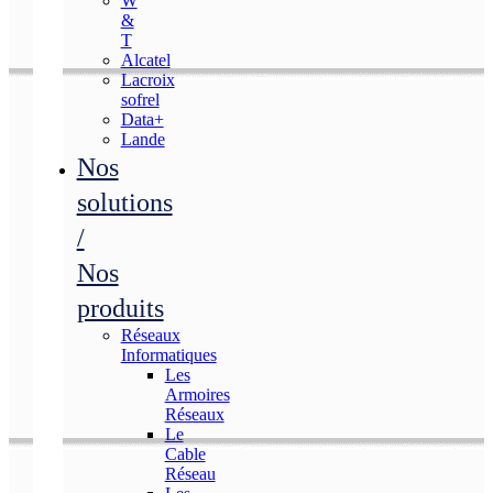
W
&
T
Alcatel
Lacroix
sofrel
Data+
Lande
Nos
solutions
/
Nos
produits
Réseaux
Informatiques
Les
Armoires
Réseaux
Le
Cable
Réseau