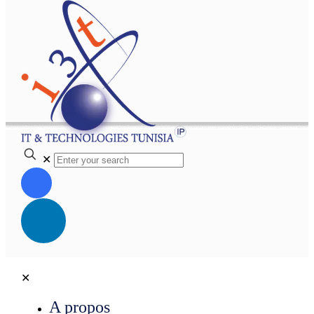
✕
✕
A propos