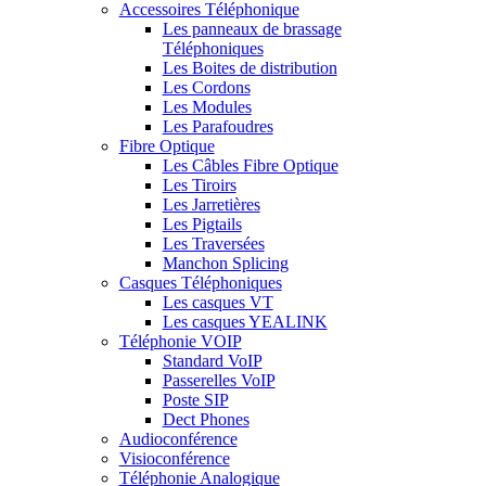
Accessoires Téléphonique
Les panneaux de brassage
Téléphoniques
Les Boites de distribution
Les Cordons
Les Modules
Les Parafoudres
Fibre Optique
Les Câbles Fibre Optique
Les Tiroirs
Les Jarretières
Les Pigtails
Les Traversées
Manchon Splicing
Casques Téléphoniques
Les casques VT
Les casques YEALINK
Téléphonie VOIP
Standard VoIP
Passerelles VoIP
Poste SIP
Dect Phones
Audioconférence
Visioconférence
Téléphonie Analogique