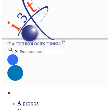
✕
✕
A propos