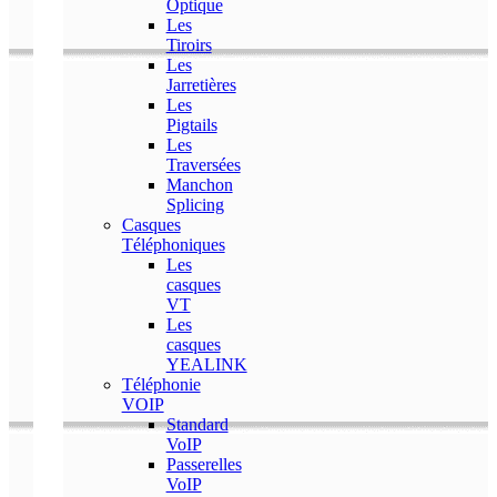
Optique
Les
Tiroirs
Les
Jarretières
Les
Pigtails
Les
Traversées
Manchon
Splicing
Casques
Téléphoniques
Les
casques
VT
Les
casques
YEALINK
Téléphonie
VOIP
Standard
VoIP
Passerelles
VoIP