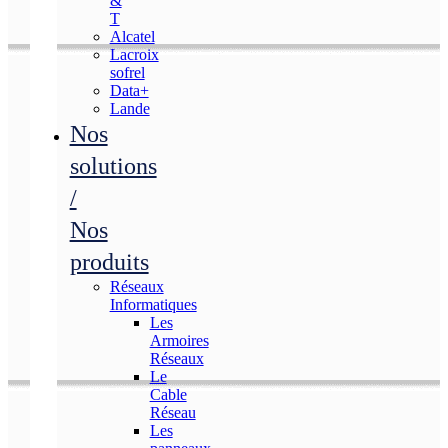
&
T
Alcatel
Lacroix
sofrel
Data+
Lande
Nos
solutions
/
Nos
produits
Réseaux
Informatiques
Les
Armoires
Réseaux
Le
Cable
Réseau
Les