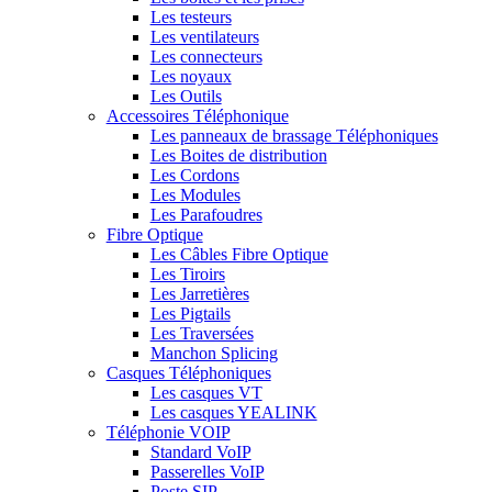
Les testeurs
Les ventilateurs
Les connecteurs
Les noyaux
Les Outils
Accessoires Téléphonique
Les panneaux de brassage Téléphoniques
Les Boites de distribution
Les Cordons
Les Modules
Les Parafoudres
Fibre Optique
Les Câbles Fibre Optique
Les Tiroirs
Les Jarretières
Les Pigtails
Les Traversées
Manchon Splicing
Casques Téléphoniques
Les casques VT
Les casques YEALINK
Téléphonie VOIP
Standard VoIP
Passerelles VoIP
Poste SIP