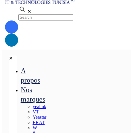
✕
✕
A
propos
Nos
marques
yealink
VT
Yeastar
ERAT
W