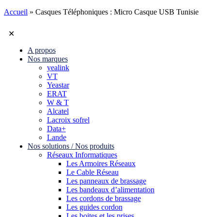
Accueil
»
Casques Téléphoniques : Micro Casque USB Tunisie
✕
A propos
Nos marques
yealink
VT
Yeastar
ERAT
W & T
Alcatel
Lacroix sofrel
Data+
Lande
Nos solutions / Nos produits
Réseaux Informatiques
Les Armoires Réseaux
Le Cable Réseau
Les panneaux de brassage
Les bandeaux d’alimentation
Les cordons de brassage
Les guides cordon
Les boites et les prises