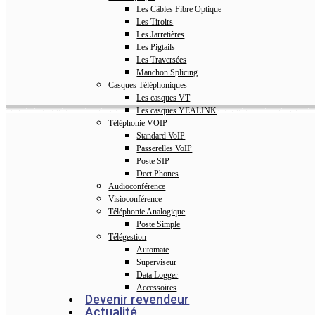
Les Câbles Fibre Optique
Les Tiroirs
Les Jarretières
Les Pigtails
Les Traversées
Manchon Splicing
Casques Téléphoniques
Les casques VT
Les casques YEALINK
Téléphonie VOIP
Standard VoIP
Passerelles VoIP
Poste SIP
Dect Phones
Audioconférence
Visioconférence
Téléphonie Analogique
Poste Simple
Télégestion
Automate
Superviseur
Data Logger
Accessoires
Devenir revendeur
Actualité