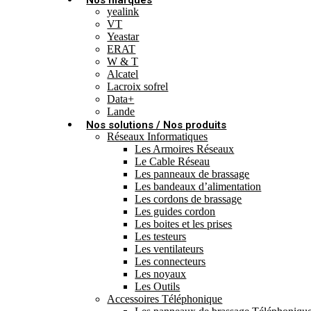
yealink
VT
Yeastar
ERAT
W & T
Alcatel
Lacroix sofrel
Data+
Lande
Nos solutions / Nos produits
Réseaux Informatiques
Les Armoires Réseaux
Le Cable Réseau
Les panneaux de brassage
Les bandeaux d’alimentation
Les cordons de brassage
Les guides cordon
Les boites et les prises
Les testeurs
Les ventilateurs
Les connecteurs
Les noyaux
Les Outils
Accessoires Téléphonique