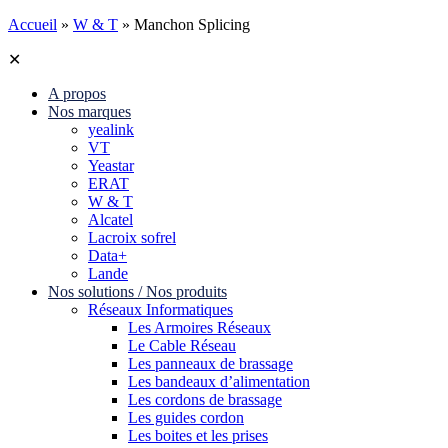
Accueil
»
W & T
»
Manchon Splicing
✕
A propos
Nos marques
yealink
VT
Yeastar
ERAT
W & T
Alcatel
Lacroix sofrel
Data+
Lande
Nos solutions / Nos produits
Réseaux Informatiques
Les Armoires Réseaux
Le Cable Réseau
Les panneaux de brassage
Les bandeaux d’alimentation
Les cordons de brassage
Les guides cordon
Les boites et les prises