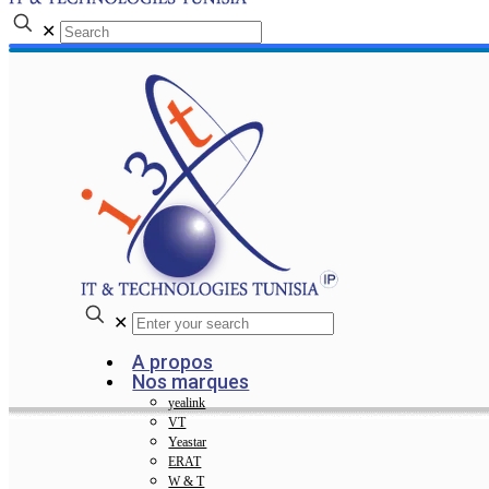
✕
✕
A propos
Nos marques
yealink
VT
Yeastar
ERAT
W & T