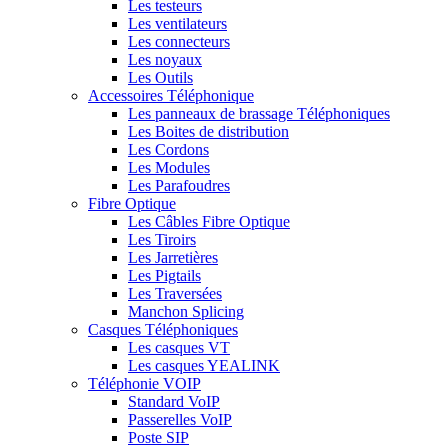
Les testeurs
Les ventilateurs
Les connecteurs
Les noyaux
Les Outils
Accessoires Téléphonique
Les panneaux de brassage Téléphoniques
Les Boites de distribution
Les Cordons
Les Modules
Les Parafoudres
Fibre Optique
Les Câbles Fibre Optique
Les Tiroirs
Les Jarretières
Les Pigtails
Les Traversées
Manchon Splicing
Casques Téléphoniques
Les casques VT
Les casques YEALINK
Téléphonie VOIP
Standard VoIP
Passerelles VoIP
Poste SIP