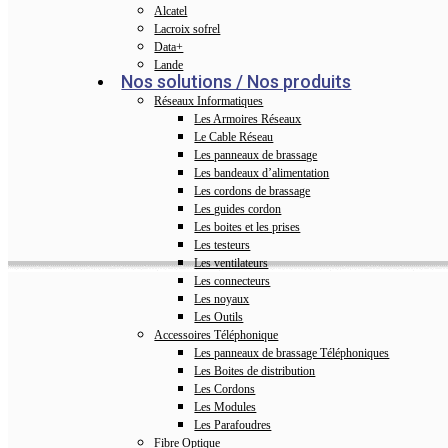
Alcatel
Lacroix sofrel
Data+
Lande
Nos solutions / Nos produits
Réseaux Informatiques
Les Armoires Réseaux
Le Cable Réseau
Les panneaux de brassage
Les bandeaux d’alimentation
Les cordons de brassage
Les guides cordon
Les boites et les prises
Les testeurs
Les ventilateurs
Les connecteurs
Les noyaux
Les Outils
Accessoires Téléphonique
Les panneaux de brassage Téléphoniques
Les Boites de distribution
Les Cordons
Les Modules
Les Parafoudres
Fibre Optique