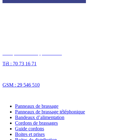
I3T, IT & Technologies Tunisia est une entreprise privée opérant sur
tout le grand Maghreb.
Des questions ? Appelez-nous
Tél : 70 73 16 71
Fax : 70 73 16 74
GSM : 29 546 510
NOS SOLUTIONS
Panneaux de brassage
Panneaux de brassage téléphonique
Bandeaux d’alimentation
Cordons de brassages
Guide cordons
Boites et prises
Boites de distribution