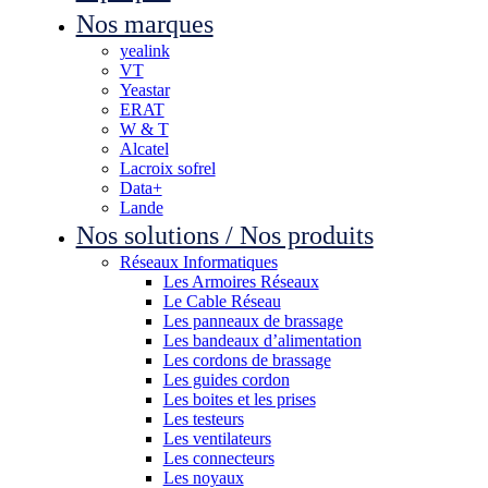
Nos marques
yealink
VT
Yeastar
ERAT
W & T
Alcatel
Lacroix sofrel
Data+
Lande
Nos solutions / Nos produits
Réseaux Informatiques
Les Armoires Réseaux
Le Cable Réseau
Les panneaux de brassage
Les bandeaux d’alimentation
Les cordons de brassage
Les guides cordon
Les boites et les prises
Les testeurs
Les ventilateurs
Les connecteurs
Les noyaux