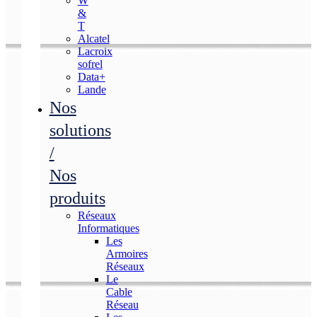
W
&
T
Alcatel
Lacroix
sofrel
Data+
Lande
Nos
solutions
/
Nos
produits
Réseaux
Informatiques
Les
Armoires
Réseaux
Le
Cable
Réseau