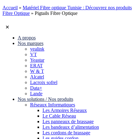
Accueil
»
Matériel Fibre optique Tunisie : Découvrez nos produits
Fibre Optique
»
Pigtails Fibre Optique
✕
A propos
Nos marques
yealink
VT
Yeastar
ERAT
W & T
Alcatel
Lacroix sofrel
Data+
Lande
Nos solutions / Nos produits
Réseaux Informatiques
Les Armoires Réseaux
Le Cable Réseau
Les panneaux de brassage
Les bandeaux d’alimentation
Les cordons de brassage
Les guides cordon