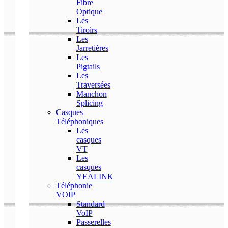
Fibre
Optique
Les
Tiroirs
Les
Jarretières
Les
Pigtails
Les
Traversées
Manchon
Splicing
Casques
Téléphoniques
Les
casques
VT
Les
casques
YEALINK
Téléphonie
VOIP
Standard
VoIP
Passerelles