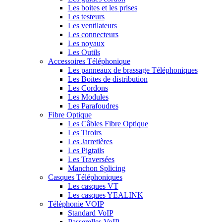
Les boites et les prises
Les testeurs
Les ventilateurs
Les connecteurs
Les noyaux
Les Outils
Accessoires Téléphonique
Les panneaux de brassage Téléphoniques
Les Boites de distribution
Les Cordons
Les Modules
Les Parafoudres
Fibre Optique
Les Câbles Fibre Optique
Les Tiroirs
Les Jarretières
Les Pigtails
Les Traversées
Manchon Splicing
Casques Téléphoniques
Les casques VT
Les casques YEALINK
Téléphonie VOIP
Standard VoIP
Passerelles VoIP