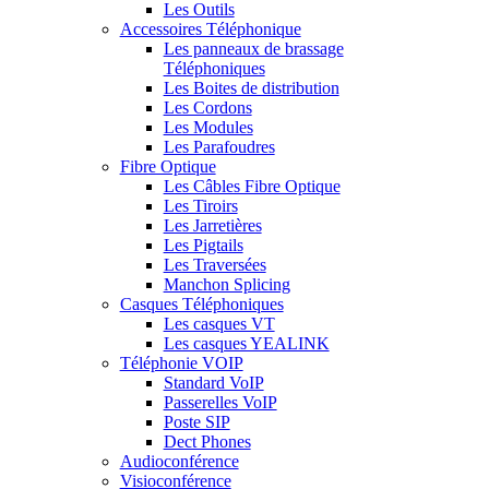
Les Outils
Accessoires Téléphonique
Les panneaux de brassage
Téléphoniques
Les Boites de distribution
Les Cordons
Les Modules
Les Parafoudres
Fibre Optique
Les Câbles Fibre Optique
Les Tiroirs
Les Jarretières
Les Pigtails
Les Traversées
Manchon Splicing
Casques Téléphoniques
Les casques VT
Les casques YEALINK
Téléphonie VOIP
Standard VoIP
Passerelles VoIP
Poste SIP
Dect Phones
Audioconférence
Visioconférence