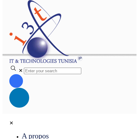
✕
✕
A propos