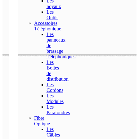
Les
noyaux
Les
Outils
Accessoires
Téléphonique
Les
panneaux
de
brassage
Téléphoniques
Les
Boites
de
distribution
Les
Cordons
Les
Modules
Les
Parafoudres
Fibre
Optique
Les
Câbles