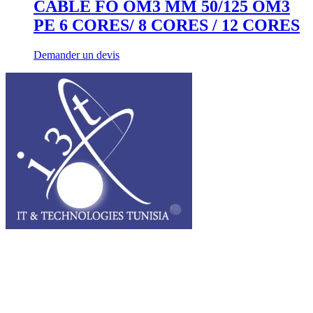
CABLE FO OM3 MM 50/125 OM3
PE 6 CORES/ 8 CORES / 12 CORES
Demander un devis
I3T, IT & Technologies Tunisia est une entreprise privée opérant sur
tout le grand Maghreb.