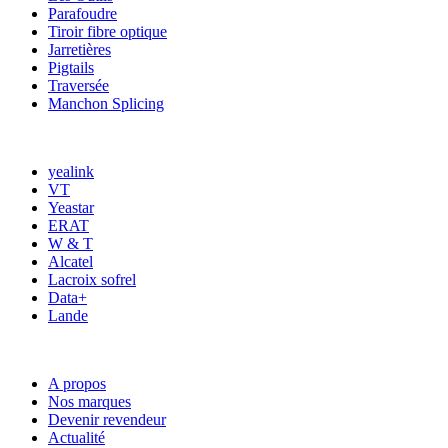
Parafoudre
Tiroir fibre optique
Jarretières
Pigtails
Traversée
Manchon Splicing
MARQUES
yealink
VT
Yeastar
ERAT
W & T
Alcatel
Lacroix sofrel
Data+
Lande
ACCÈS RAPIDE
A propos
Nos marques
Devenir revendeur
Actualité