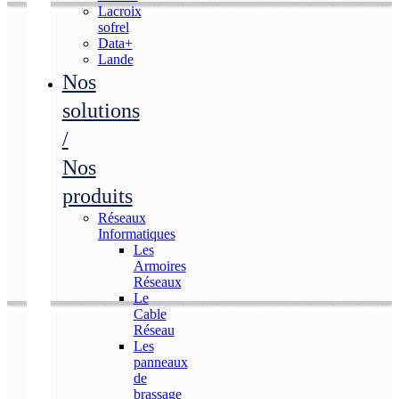
Lacroix
sofrel
Data+
Lande
Nos
solutions
/
Nos
produits
Réseaux
Informatiques
Les
Armoires
Réseaux
Le
Cable
Réseau
Les
panneaux
de
brassage