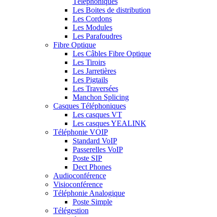
Téléphoniques
Les Boites de distribution
Les Cordons
Les Modules
Les Parafoudres
Fibre Optique
Les Câbles Fibre Optique
Les Tiroirs
Les Jarretières
Les Pigtails
Les Traversées
Manchon Splicing
Casques Téléphoniques
Les casques VT
Les casques YEALINK
Téléphonie VOIP
Standard VoIP
Passerelles VoIP
Poste SIP
Dect Phones
Audioconférence
Visioconférence
Téléphonie Analogique
Poste Simple
Télégestion