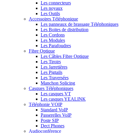
Les connecteurs
Les noyaux
Les Outils
Accessoires Téléphonique
Les panneaux de brassage Téléphoniques
Les Boites de distribution
Les Cordons
Les Modules
Les Parafoudres
Fibre Optique
Les Câbles Fibre Optique
Les Tiroirs
Les Jarretières
Les Pigtails
Les Traversées
Manchon Splicing
Casques Téléphoniques
Les casques VT
Les casques YEALINK
Téléphonie VOIP
Standard VoIP
Passerelles VoIP
Poste SIP
Dect Phones
Audioconférence