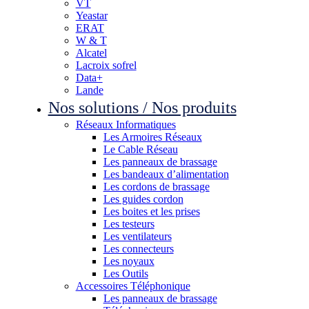
VT
Yeastar
ERAT
W & T
Alcatel
Lacroix sofrel
Data+
Lande
Nos solutions / Nos produits
Réseaux Informatiques
Les Armoires Réseaux
Le Cable Réseau
Les panneaux de brassage
Les bandeaux d’alimentation
Les cordons de brassage
Les guides cordon
Les boites et les prises
Les testeurs
Les ventilateurs
Les connecteurs
Les noyaux
Les Outils
Accessoires Téléphonique
Les panneaux de brassage