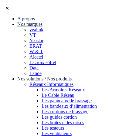
✕
A propos
Nos marques
yealink
VT
Yeastar
ERAT
W & T
Alcatel
Lacroix sofrel
Data+
Lande
Nos solutions / Nos produits
Réseaux Informatiques
Les Armoires Réseaux
Le Cable Réseau
Les panneaux de brassage
Les bandeaux d’alimentation
Les cordons de brassage
Les guides cordon
Les boites et les prises
Les testeurs
Les ventilateurs