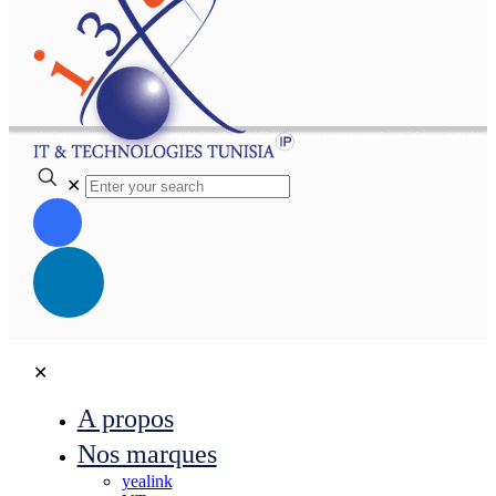
✕
✕
A propos
Nos marques
yealink