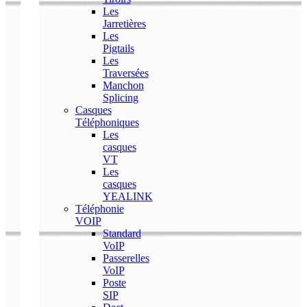
Les
Jarretières
Les
Pigtails
Les
Traversées
Manchon
Splicing
Casques
Téléphoniques
Les
casques
VT
Les
casques
YEALINK
Téléphonie
VOIP
Standard
VoIP
Passerelles
VoIP
Poste
SIP