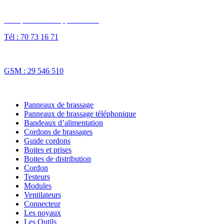
Des questions ? Appelez-nous
Tél : 70 73 16 71
Fax : 70 73 16 74
GSM : 29 546 510
NOS SOLUTIONS
Panneaux de brassage
Panneaux de brassage téléphonique
Bandeaux d’alimentation
Cordons de brassages
Guide cordons
Boites et prises
Boites de distribution
Cordon
Testeurs
Modules
Ventilateurs
Connecteur
Les noyaux
Les Outils