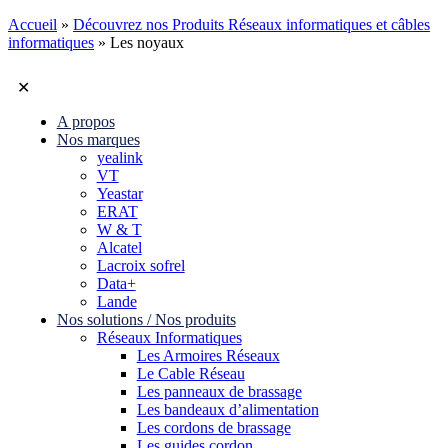
Accueil
»
Découvrez nos Produits Réseaux informatiques et câbles
informatiques
»
Les noyaux
✕
A propos
Nos marques
yealink
VT
Yeastar
ERAT
W & T
Alcatel
Lacroix sofrel
Data+
Lande
Nos solutions / Nos produits
Réseaux Informatiques
Les Armoires Réseaux
Le Cable Réseau
Les panneaux de brassage
Les bandeaux d’alimentation
Les cordons de brassage
Les guides cordon