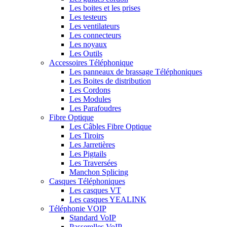
Les boites et les prises
Les testeurs
Les ventilateurs
Les connecteurs
Les noyaux
Les Outils
Accessoires Téléphonique
Les panneaux de brassage Téléphoniques
Les Boites de distribution
Les Cordons
Les Modules
Les Parafoudres
Fibre Optique
Les Câbles Fibre Optique
Les Tiroirs
Les Jarretières
Les Pigtails
Les Traversées
Manchon Splicing
Casques Téléphoniques
Les casques VT
Les casques YEALINK
Téléphonie VOIP
Standard VoIP
Passerelles VoIP