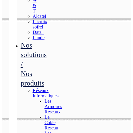
W
&
T
Alcatel
Lacroix
sofrel
Data+
Lande
Nos
solutions
/
Nos
produits
Réseaux
Informatiques
Les
Armoires
Réseaux
Le
Cable
Réseau