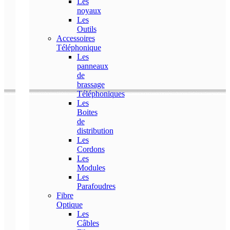
Les
noyaux
Les
Outils
Accessoires
Téléphonique
Les
panneaux
de
brassage
Téléphoniques
Les
Boites
de
distribution
Les
Cordons
Les
Modules
Les
Parafoudres
Fibre
Optique
Les
Câbles