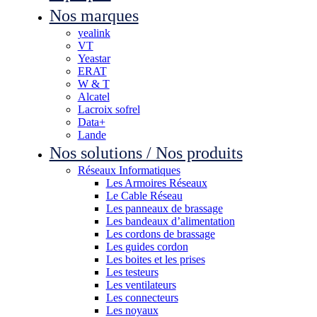
Nos marques
yealink
VT
Yeastar
ERAT
W & T
Alcatel
Lacroix sofrel
Data+
Lande
Nos solutions / Nos produits
Réseaux Informatiques
Les Armoires Réseaux
Le Cable Réseau
Les panneaux de brassage
Les bandeaux d’alimentation
Les cordons de brassage
Les guides cordon
Les boites et les prises
Les testeurs
Les ventilateurs
Les connecteurs
Les noyaux