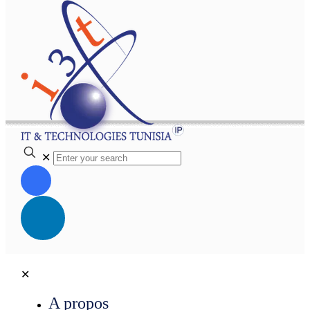
✕
✕
A propos