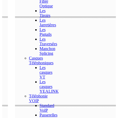
Fibre
Optique
Les
Tiroirs
Les
Jarretières
Les
Pigtails
Les
Traversées
Manchon
Splicing
Casques
Téléphoniques
Les
casques
VT
Les
casques
YEALINK
Téléphonie
VOIP
Standard
VoIP
Passerelles