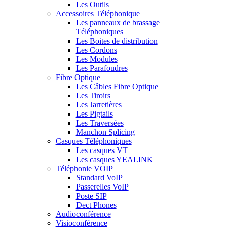
Les Outils
Accessoires Téléphonique
Les panneaux de brassage
Téléphoniques
Les Boites de distribution
Les Cordons
Les Modules
Les Parafoudres
Fibre Optique
Les Câbles Fibre Optique
Les Tiroirs
Les Jarretières
Les Pigtails
Les Traversées
Manchon Splicing
Casques Téléphoniques
Les casques VT
Les casques YEALINK
Téléphonie VOIP
Standard VoIP
Passerelles VoIP
Poste SIP
Dect Phones
Audioconférence
Visioconférence