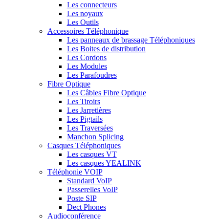
Les connecteurs
Les noyaux
Les Outils
Accessoires Téléphonique
Les panneaux de brassage Téléphoniques
Les Boites de distribution
Les Cordons
Les Modules
Les Parafoudres
Fibre Optique
Les Câbles Fibre Optique
Les Tiroirs
Les Jarretières
Les Pigtails
Les Traversées
Manchon Splicing
Casques Téléphoniques
Les casques VT
Les casques YEALINK
Téléphonie VOIP
Standard VoIP
Passerelles VoIP
Poste SIP
Dect Phones
Audioconférence