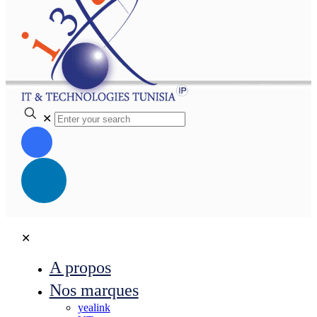
✕
✕
A propos
Nos marques
yealink