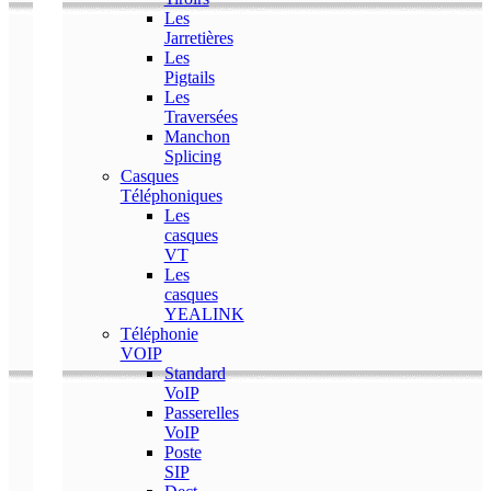
Les
Jarretières
Les
Pigtails
Les
Traversées
Manchon
Splicing
Casques
Téléphoniques
Les
casques
VT
Les
casques
YEALINK
Téléphonie
VOIP
Standard
VoIP
Passerelles
VoIP
Poste
SIP