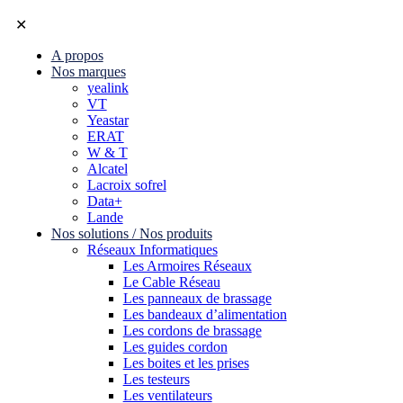
✕
A propos
Nos marques
yealink
VT
Yeastar
ERAT
W & T
Alcatel
Lacroix sofrel
Data+
Lande
Nos solutions / Nos produits
Réseaux Informatiques
Les Armoires Réseaux
Le Cable Réseau
Les panneaux de brassage
Les bandeaux d’alimentation
Les cordons de brassage
Les guides cordon
Les boites et les prises
Les testeurs
Les ventilateurs