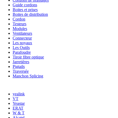
Cordons de brassages
Guide cordons
Boites et prises
Boites de distribution
Cordon
Testeurs
Modules
Ventilateurs
Connecteur
Les noyaux
Les Outils
Parafoudre
Tiroir fibre optique
Jarretières
Pigtails
Traversée
Manchon Splicing
MARQUES
yealink
VT
Yeastar
ERAT
W & T
Alcatel