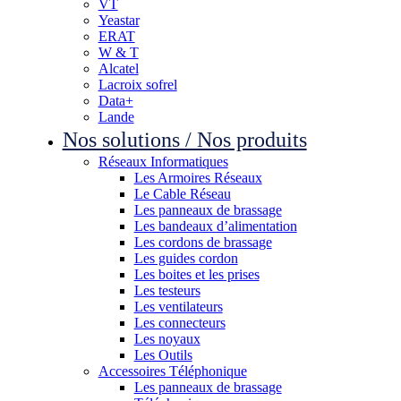
VT
Yeastar
ERAT
W & T
Alcatel
Lacroix sofrel
Data+
Lande
Nos solutions / Nos produits
Réseaux Informatiques
Les Armoires Réseaux
Le Cable Réseau
Les panneaux de brassage
Les bandeaux d’alimentation
Les cordons de brassage
Les guides cordon
Les boites et les prises
Les testeurs
Les ventilateurs
Les connecteurs
Les noyaux
Les Outils
Accessoires Téléphonique
Les panneaux de brassage