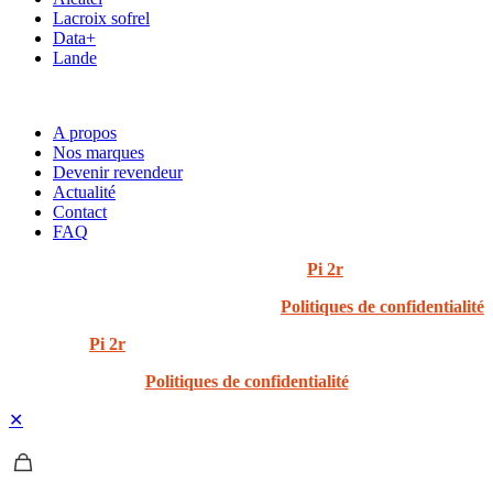
Lacroix sofrel
Data+
Lande
ACCÈS RAPIDE
A propos
Nos marques
Devenir revendeur
Actualité
Contact
FAQ
© 2024 i3t | Tout droits réservés | Créé par
Pi 2r
Politiques de confidentialité
Created by
Pi 2r
All rights Reserved
Politiques de confidentialité
✕