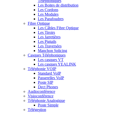
Téléphoniques
Les Boites de distribution
Les Cordons
Les Modules
Les Parafoudres
Fibre Optique
Les Câbles Fibre Optique
Les Tiroirs
Les Jarretières
Les Pigtails
Les Traversées
Manchon Splicing
Casques Téléphoniques
Les casques VT
Les casques YEALINK
Téléphonie VOIP
Standard VoIP
Passerelles VoIP
Poste SIP
Dect Phones
Audioconférence
Visioconférence
Téléphonie Analogique
Poste Simple
Télégestion