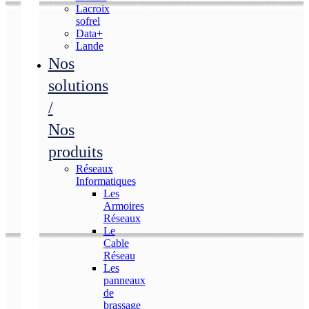
Lacroix
sofrel
Data+
Lande
Nos
solutions
/
Nos
produits
Réseaux
Informatiques
Les
Armoires
Réseaux
Le
Cable
Réseau
Les
panneaux
de
brassage