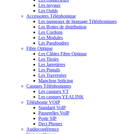
Les noyaux
Les Outils
Accessoires Téléphonique
Les panneaux de brassage Téléphoniques
Les Boites de distribution
Les Cordons
Les Modules
Les Parafoudres
Fibre Optique
Les Câbles Fibre Optique
Les Tiroirs
Les Jarretières
Les Pigtails
Les Traversées
Manchon Splicing
Casques Téléphoniques
Les casques VT
Les casques YEALINK
Téléphonie VOIP
Standard VoIP
Passerelles VoIP
Poste SIP
Dect Phones
Audioconférence