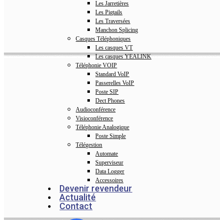
Les Jarretières
Les Pigtails
Les Traversées
Manchon Splicing
Casques Téléphoniques
Les casques VT
Les casques YEALINK
Téléphonie VOIP
Standard VoIP
Passerelles VoIP
Poste SIP
Dect Phones
Audioconférence
Visioconférence
Téléphonie Analogique
Poste Simple
Télégestion
Automate
Superviseur
Data Logger
Accessoires
Devenir revendeur
Actualité
Contact