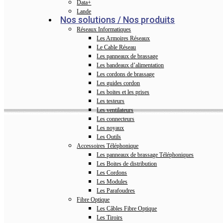
Data+
Lande
Nos solutions / Nos produits
Réseaux Informatiques
Les Armoires Réseaux
Le Cable Réseau
Les panneaux de brassage
Les bandeaux d’alimentation
Les cordons de brassage
Les guides cordon
Les boites et les prises
Les testeurs
Les ventilateurs
Les connecteurs
Les noyaux
Les Outils
Accessoires Téléphonique
Les panneaux de brassage Téléphoniques
Les Boites de distribution
Les Cordons
Les Modules
Les Parafoudres
Fibre Optique
Les Câbles Fibre Optique
Les Tiroirs