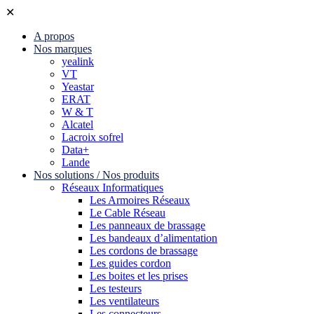
✕
A propos
Nos marques
yealink
VT
Yeastar
ERAT
W & T
Alcatel
Lacroix sofrel
Data+
Lande
Nos solutions / Nos produits
Réseaux Informatiques
Les Armoires Réseaux
Le Cable Réseau
Les panneaux de brassage
Les bandeaux d’alimentation
Les cordons de brassage
Les guides cordon
Les boites et les prises
Les testeurs
Les ventilateurs
Les connecteurs