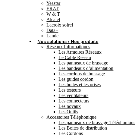
Yeastar
ERAT
W & T
Alcatel
Lacroix sofrel
Data+
Lande
Nos solutions / Nos produits
Réseaux Informatiques
Les Armoires Réseaux
Le Cable Réseau
Les panneaux de brassage
Les bandeaux d’alimentation
Les cordons de brassage
Les guides cordon
Les boites et les prises
Les testeurs
Les ventilateurs
Les connecteurs
Les noyaux
Les Outils
Accessoires Téléphonique
Les panneaux de brassage Téléphoniqu
Les Boites de distribution
Les Cordons