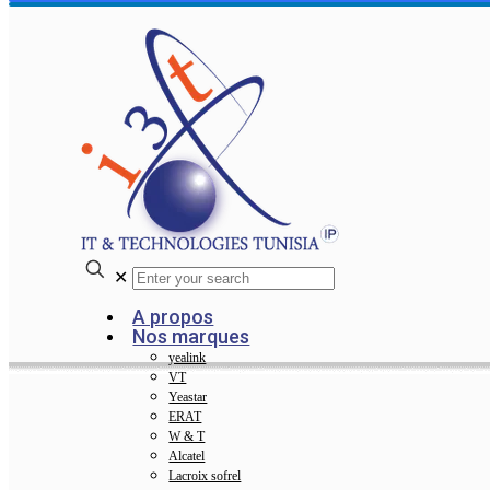
✕
A propos
Nos marques
yealink
VT
Yeastar
ERAT
W & T
Alcatel
Lacroix sofrel