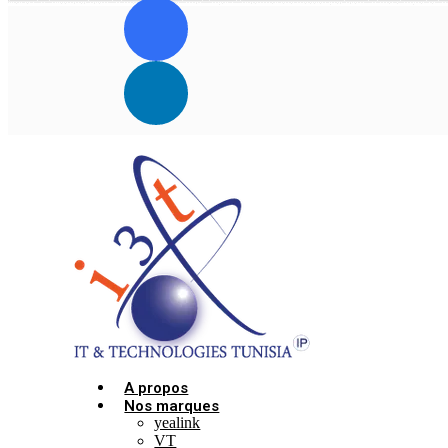
A propos
Nos marques
yealink
VT