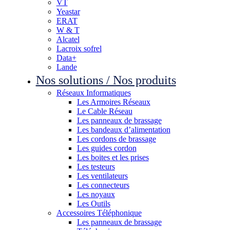
VT
Yeastar
ERAT
W & T
Alcatel
Lacroix sofrel
Data+
Lande
Nos solutions / Nos produits
Réseaux Informatiques
Les Armoires Réseaux
Le Cable Réseau
Les panneaux de brassage
Les bandeaux d’alimentation
Les cordons de brassage
Les guides cordon
Les boites et les prises
Les testeurs
Les ventilateurs
Les connecteurs
Les noyaux
Les Outils
Accessoires Téléphonique
Les panneaux de brassage