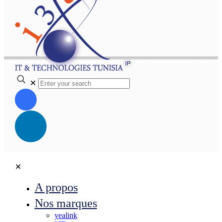
✕
✕
A propos
Nos marques
yealink