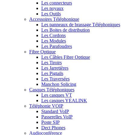
Les connecteurs
Les noyaux
Les Outils
Accessoires Téléphonique
Les panneaux de brassage Téléphoniques
Les Boites de distribution
Les Cordons
Les Modules
Les Parafoudres
Fibre Optique
Les Câbles Fibre Optique
Les Tiroirs
Les Jarretières
Les Pigtails
Les Traversées
Manchon Splicing
Casques Téléphoniques
Les casques VT
Les casques YEALINK
Téléphonie VOIP
Standard VoIP
Passerelles VoIP
Poste SIP
Dect Phones
Audioconférence