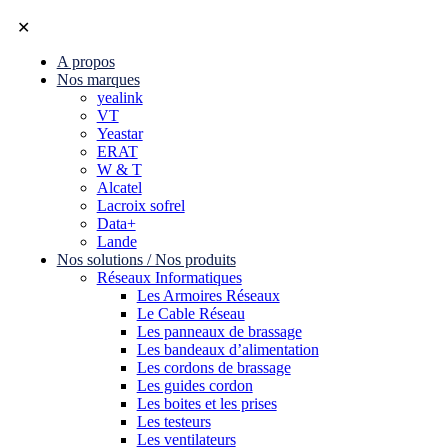
✕
A propos
Nos marques
yealink
VT
Yeastar
ERAT
W & T
Alcatel
Lacroix sofrel
Data+
Lande
Nos solutions / Nos produits
Réseaux Informatiques
Les Armoires Réseaux
Le Cable Réseau
Les panneaux de brassage
Les bandeaux d’alimentation
Les cordons de brassage
Les guides cordon
Les boites et les prises
Les testeurs
Les ventilateurs