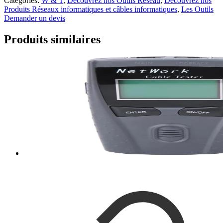
Categories:
W & T
,
Découvrez nos Outils Réseau
,
Découvrez nos
Produits Réseaux informatiques et câbles informatiques
,
Les Outils
Demander un devis
Produits similaires