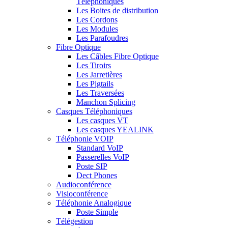
Téléphoniques
Les Boites de distribution
Les Cordons
Les Modules
Les Parafoudres
Fibre Optique
Les Câbles Fibre Optique
Les Tiroirs
Les Jarretières
Les Pigtails
Les Traversées
Manchon Splicing
Casques Téléphoniques
Les casques VT
Les casques YEALINK
Téléphonie VOIP
Standard VoIP
Passerelles VoIP
Poste SIP
Dect Phones
Audioconférence
Visioconférence
Téléphonie Analogique
Poste Simple
Télégestion