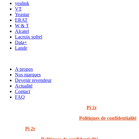
yealink
VT
Yeastar
ERAT
W & T
Alcatel
Lacroix sofrel
Data+
Lande
ACCÈS RAPIDE
A propos
Nos marques
Devenir revendeur
Actualité
Contact
FAQ
© 2024 i3t | Tout droits réservés | Créé par
Pi 2r
Politiques de confidentialité
Created by
Pi 2r
All rights Reserved