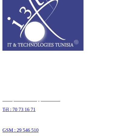
I3T, IT & Technologies Tunisia est une entreprise privée opérant sur
tout le grand Maghreb.
Des questions ? Appelez-nous
Tél : 70 73 16 71
Fax : 70 73 16 74
GSM : 29 546 510