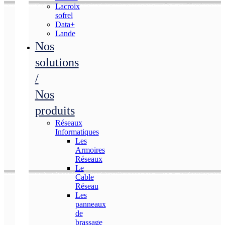
Lacroix
sofrel
Data+
Lande
Nos
solutions
/
Nos
produits
Réseaux
Informatiques
Les
Armoires
Réseaux
Le
Cable
Réseau
Les
panneaux
de
brassage