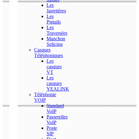
Les
Jarretières
Les
Pigtails
Les
Traversées
Manchon
Splicing
Casques
Téléphoniques
Les
casques
VT
Les
casques
YEALINK
Téléphonie
VOIP
Standard
VoIP
Passerelles
VoIP
Poste
SIP