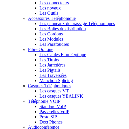
Les connecteurs
Les noyaux
Les Outils
Accessoires Téléphonique
Les panneaux de brassage Téléphoniques
Les Boites de distribution
Les Cordons
Les Modules
Les Parafoudres
Fibre Optique
Les Câbles Fibre Optique
Les Tiroirs
Les Jarretières
Les Pigtails
Les Traversées
Manchon Splicing
Casques Téléphoniques
Les casques VT
Les casques YEALINK
Téléphonie VOIP
Standard VoIP
Passerelles VoIP
Poste SIP
Dect Phones
Audioconférence