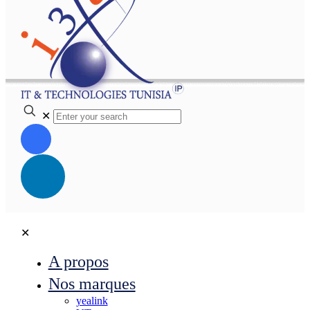
✕
✕
A propos
Nos marques
yealink