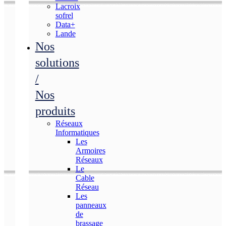
Lacroix
sofrel
Data+
Lande
Nos
solutions
/
Nos
produits
Réseaux
Informatiques
Les
Armoires
Réseaux
Le
Cable
Réseau
Les
panneaux
de
brassage