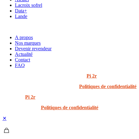
Lacroix sofrel
Data+
Lande
ACCÈS RAPIDE
A propos
Nos marques
Devenir revendeur
Actualité
Contact
FAQ
© 2024 i3t | Tout droits réservés | Créé par
Pi 2r
Politiques de confidentialité
Created by
Pi 2r
All rights Reserved
Politiques de confidentialité
✕