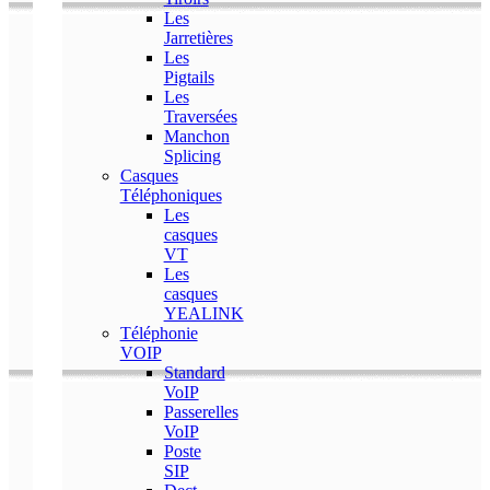
Les
Jarretières
Les
Pigtails
Les
Traversées
Manchon
Splicing
Casques
Téléphoniques
Les
casques
VT
Les
casques
YEALINK
Téléphonie
VOIP
Standard
VoIP
Passerelles
VoIP
Poste
SIP