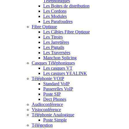
Téléphoniques
Les Boites de distribution
Les Cordons
Les Modules
Les Parafoudres
Fibre Optique
Les Câbles Fibre Optique
Les Tiroirs
Les Jarretières
Les Pigtails
Les Traversées
Manchon Splicing
Casques Téléphoniques
Les casques VT
Les casques YEALINK
Téléphonie VOIP
Standard VoIP
Passerelles VoIP
Poste SIP
Dect Phones
Audioconférence
Visioconférence
Téléphonie Analogique
Poste Simple
Télégestion