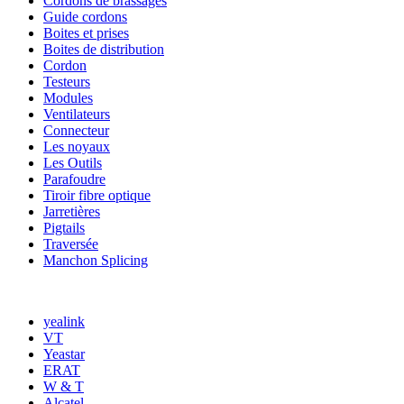
Cordons de brassages
Guide cordons
Boites et prises
Boites de distribution
Cordon
Testeurs
Modules
Ventilateurs
Connecteur
Les noyaux
Les Outils
Parafoudre
Tiroir fibre optique
Jarretières
Pigtails
Traversée
Manchon Splicing
MARQUES
yealink
VT
Yeastar
ERAT
W & T
Alcatel