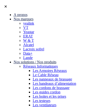
✕
A propos
Nos marques
yealink
VT
Yeastar
ERAT
W & T
Alcatel
Lacroix sofrel
Data+
Lande
Nos solutions / Nos produits
Réseaux Informatiques
Les Armoires Réseaux
Le Cable Réseau
Les panneaux de brassage
Les bandeaux d’alimentation
Les cordons de brassage
Les guides cordon
Les boites et les prises
Les testeurs
Les ventilateurs