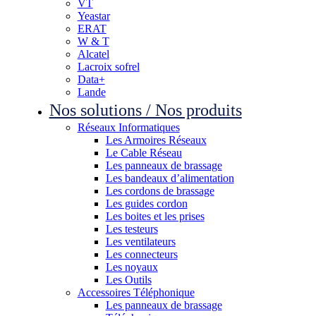
VT
Yeastar
ERAT
W & T
Alcatel
Lacroix sofrel
Data+
Lande
Nos solutions / Nos produits
Réseaux Informatiques
Les Armoires Réseaux
Le Cable Réseau
Les panneaux de brassage
Les bandeaux d’alimentation
Les cordons de brassage
Les guides cordon
Les boites et les prises
Les testeurs
Les ventilateurs
Les connecteurs
Les noyaux
Les Outils
Accessoires Téléphonique
Les panneaux de brassage