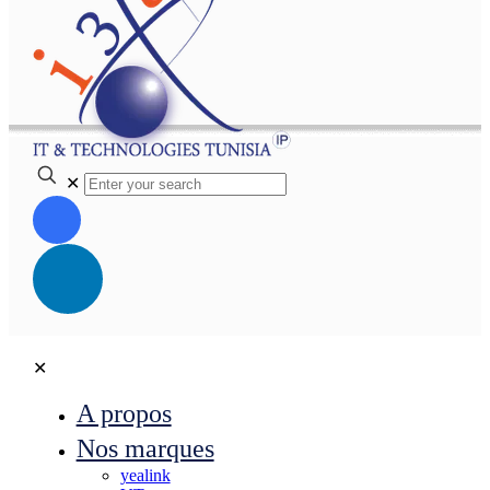
✕
✕
A propos
Nos marques
yealink