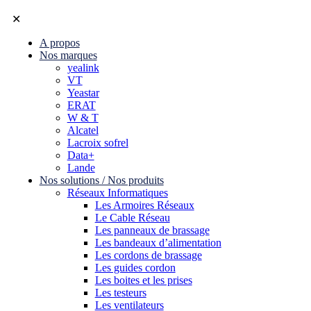
✕
A propos
Nos marques
yealink
VT
Yeastar
ERAT
W & T
Alcatel
Lacroix sofrel
Data+
Lande
Nos solutions / Nos produits
Réseaux Informatiques
Les Armoires Réseaux
Le Cable Réseau
Les panneaux de brassage
Les bandeaux d’alimentation
Les cordons de brassage
Les guides cordon
Les boites et les prises
Les testeurs
Les ventilateurs