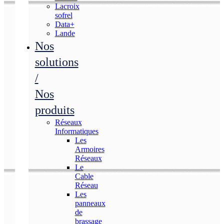
Lacroix
sofrel
Data+
Lande
Nos
solutions
/
Nos
produits
Réseaux
Informatiques
Les
Armoires
Réseaux
Le
Cable
Réseau
Les
panneaux
de
brassage