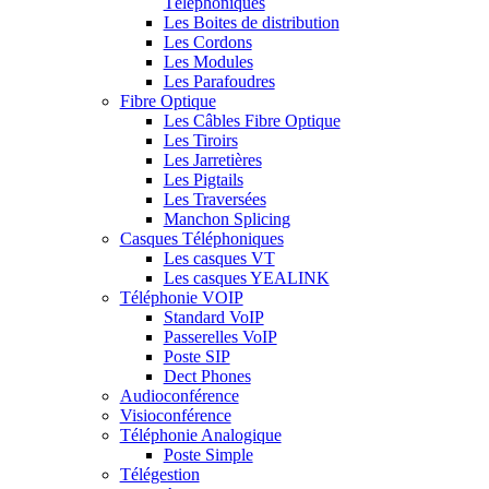
Téléphoniques
Les Boites de distribution
Les Cordons
Les Modules
Les Parafoudres
Fibre Optique
Les Câbles Fibre Optique
Les Tiroirs
Les Jarretières
Les Pigtails
Les Traversées
Manchon Splicing
Casques Téléphoniques
Les casques VT
Les casques YEALINK
Téléphonie VOIP
Standard VoIP
Passerelles VoIP
Poste SIP
Dect Phones
Audioconférence
Visioconférence
Téléphonie Analogique
Poste Simple
Télégestion