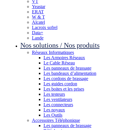
VT
Yeastar
ERAT
W & T
Alcatel
Lacroix sofrel
Data+
Lande
Nos solutions / Nos produits
Réseaux Informatiques
Les Armoires Réseaux
Le Cable Réseau
Les panneaux de brassage
Les bandeaux d’alimentation
Les cordons de brassage
Les guides cordon
Les boites et les prises
Les testeurs
Les ventilateurs
Les connecteurs
Les noyaux
Les Outils
Accessoires Téléphonique
Les panneaux de brassage