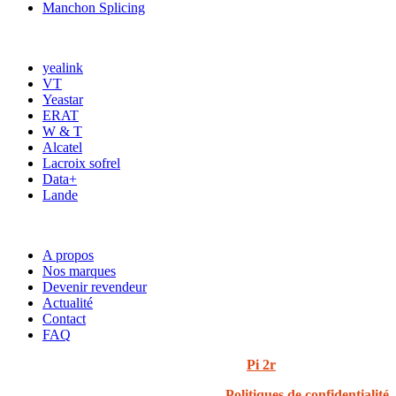
Manchon Splicing
MARQUES
yealink
VT
Yeastar
ERAT
W & T
Alcatel
Lacroix sofrel
Data+
Lande
ACCÈS RAPIDE
A propos
Nos marques
Devenir revendeur
Actualité
Contact
FAQ
© 2024 i3t | Tout droits réservés | Créé par
Pi 2r
Politiques de confidentialité