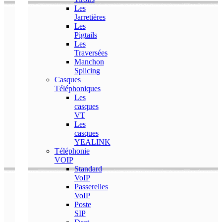
Les
Jarretières
Les
Pigtails
Les
Traversées
Manchon
Splicing
Casques
Téléphoniques
Les
casques
VT
Les
casques
YEALINK
Téléphonie
VOIP
Standard
VoIP
Passerelles
VoIP
Poste
SIP