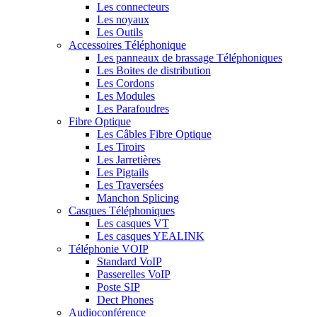
Les connecteurs
Les noyaux
Les Outils
Accessoires Téléphonique
Les panneaux de brassage Téléphoniques
Les Boites de distribution
Les Cordons
Les Modules
Les Parafoudres
Fibre Optique
Les Câbles Fibre Optique
Les Tiroirs
Les Jarretières
Les Pigtails
Les Traversées
Manchon Splicing
Casques Téléphoniques
Les casques VT
Les casques YEALINK
Téléphonie VOIP
Standard VoIP
Passerelles VoIP
Poste SIP
Dect Phones
Audioconférence