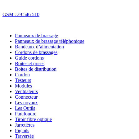
Fax : 70 73 16 74
GSM : 29 546 510
NOS SOLUTIONS
Panneaux de brassage
Panneaux de brassage téléphonique
Bandeaux d’alimentation
Cordons de brassages
Guide cordons
Boites et prises
Boites de distribution
Cordon
Testeurs
Modules
Ventilateurs
Connecteur
Les noyaux
Les Outils
Parafoudre
Tiroir fibre optique
Jarretières
Pigtails
Traversée