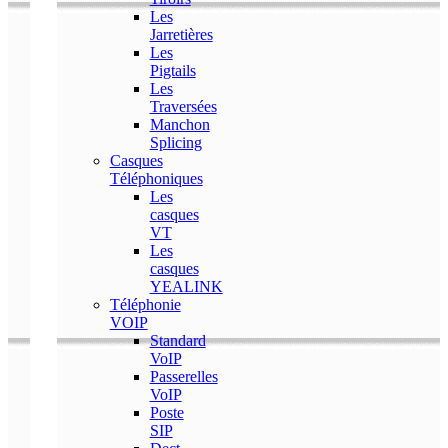
Les
Jarretières
Les
Pigtails
Les
Traversées
Manchon
Splicing
Casques
Téléphoniques
Les
casques
VT
Les
casques
YEALINK
Téléphonie
VOIP
Standard
VoIP
Passerelles
VoIP
Poste
SIP