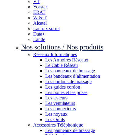
VT
Yeastar
ERAT
W & T
Alcatel
Lacroix sofrel
Data+
Lande
Nos solutions / Nos produits
Réseaux Informatiques
Les Armoires Réseaux
Le Cable Réseau
Les panneaux de brassage
Les bandeaux d’alimentation
Les cordons de brassage
Les guides cordon
Les boites et les prises
Les testeurs
Les ventilateurs
Les connecteurs
Les noyaux
Les Outils
Accessoires Téléphonique
Les panneaux de brassage