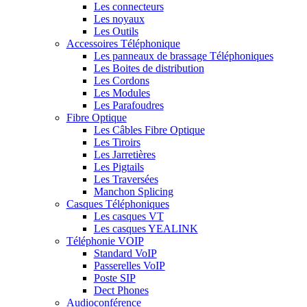
Les connecteurs
Les noyaux
Les Outils
Accessoires Téléphonique
Les panneaux de brassage Téléphoniques
Les Boites de distribution
Les Cordons
Les Modules
Les Parafoudres
Fibre Optique
Les Câbles Fibre Optique
Les Tiroirs
Les Jarretières
Les Pigtails
Les Traversées
Manchon Splicing
Casques Téléphoniques
Les casques VT
Les casques YEALINK
Téléphonie VOIP
Standard VoIP
Passerelles VoIP
Poste SIP
Dect Phones
Audioconférence