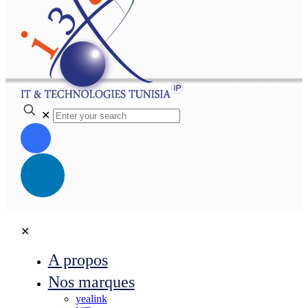
✕
✕
A propos
Nos marques
yealink