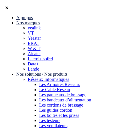
✕
A propos
Nos marques
yealink
VT
Yeastar
ERAT
W & T
Alcatel
Lacroix sofrel
Data+
Lande
Nos solutions / Nos produits
Réseaux Informatiques
Les Armoires Réseaux
Le Cable Réseau
Les panneaux de brassage
Les bandeaux d’alimentation
Les cordons de brassage
Les guides cordon
Les boites et les prises
Les testeurs
Les ventilateurs