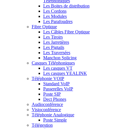
Téléphoniques
Les Boites de distribution
Les Cordons
Les Modules
Les Parafoudres
Fibre Optique
Les Câbles Fibre Optique
Les Tiroirs
Les Jarretières
Les Pigtails
Les Traversées
Manchon Splicing
Casques Téléphoniques
Les casques VT
Les casques YEALINK
Téléphonie VOIP
Standard VoIP
Passerelles VoIP
Poste SIP
Dect Phones
Audioconférence
Visioconférence
Téléphonie Analogique
Poste Simple
Télégestion