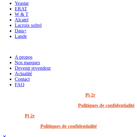
Yeastar
ERAT
W & T
Alcatel
Lacroix sofrel
Data+
Lande
ACCÈS RAPIDE
A propos
Nos marques
Devenir revendeur
Actualité
Contact
FAQ
© 2024 i3t | Tout droits réservés | Créé par
Pi 2r
Politiques de confidentialité
Created by
Pi 2r
All rights Reserved
Politiques de confidentialité
✕