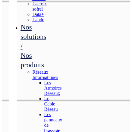
Lacroix
sofrel
Data+
Lande
Nos
solutions
/
Nos
produits
Réseaux
Informatiques
Les
Armoires
Réseaux
Le
Cable
Réseau
Les
panneaux
de
brassage