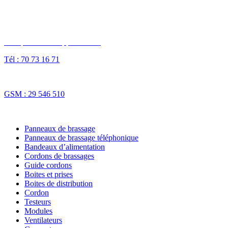
Des questions ? Appelez-nous
Tél : 70 73 16 71
Fax : 70 73 16 74
GSM : 29 546 510
NOS SOLUTIONS
Panneaux de brassage
Panneaux de brassage téléphonique
Bandeaux d’alimentation
Cordons de brassages
Guide cordons
Boites et prises
Boites de distribution
Cordon
Testeurs
Modules
Ventilateurs