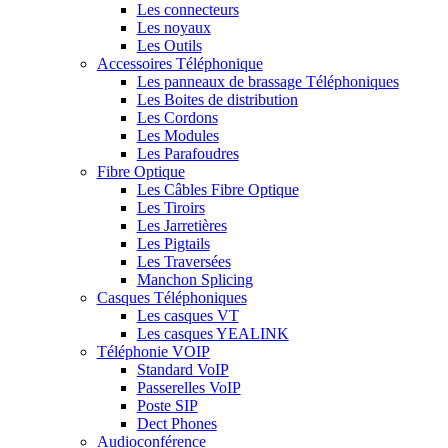
Les connecteurs
Les noyaux
Les Outils
Accessoires Téléphonique
Les panneaux de brassage Téléphoniques
Les Boites de distribution
Les Cordons
Les Modules
Les Parafoudres
Fibre Optique
Les Câbles Fibre Optique
Les Tiroirs
Les Jarretières
Les Pigtails
Les Traversées
Manchon Splicing
Casques Téléphoniques
Les casques VT
Les casques YEALINK
Téléphonie VOIP
Standard VoIP
Passerelles VoIP
Poste SIP
Dect Phones
Audioconférence