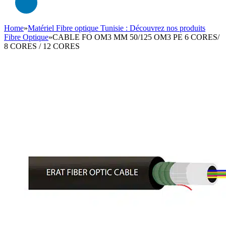
Home
»
Matériel Fibre optique Tunisie : Découvrez nos produits
Fibre Optique
»
CABLE FO OM3 MM 50/125 OM3 PE 6 CORES/
8 CORES / 12 CORES