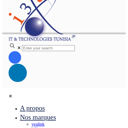
✕
✕
A propos
Nos marques
yealink