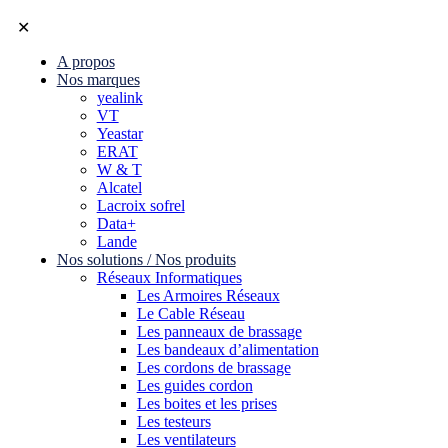
✕
A propos
Nos marques
yealink
VT
Yeastar
ERAT
W & T
Alcatel
Lacroix sofrel
Data+
Lande
Nos solutions / Nos produits
Réseaux Informatiques
Les Armoires Réseaux
Le Cable Réseau
Les panneaux de brassage
Les bandeaux d’alimentation
Les cordons de brassage
Les guides cordon
Les boites et les prises
Les testeurs
Les ventilateurs