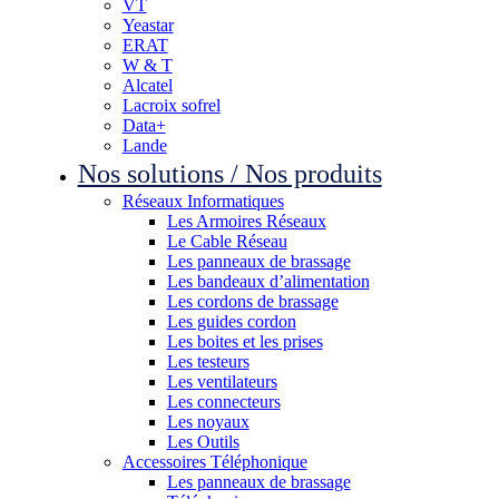
VT
Yeastar
ERAT
W & T
Alcatel
Lacroix sofrel
Data+
Lande
Nos solutions / Nos produits
Réseaux Informatiques
Les Armoires Réseaux
Le Cable Réseau
Les panneaux de brassage
Les bandeaux d’alimentation
Les cordons de brassage
Les guides cordon
Les boites et les prises
Les testeurs
Les ventilateurs
Les connecteurs
Les noyaux
Les Outils
Accessoires Téléphonique
Les panneaux de brassage