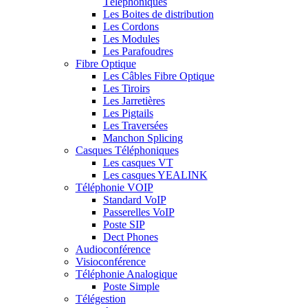
Téléphoniques
Les Boites de distribution
Les Cordons
Les Modules
Les Parafoudres
Fibre Optique
Les Câbles Fibre Optique
Les Tiroirs
Les Jarretières
Les Pigtails
Les Traversées
Manchon Splicing
Casques Téléphoniques
Les casques VT
Les casques YEALINK
Téléphonie VOIP
Standard VoIP
Passerelles VoIP
Poste SIP
Dect Phones
Audioconférence
Visioconférence
Téléphonie Analogique
Poste Simple
Télégestion