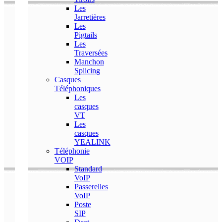
Les
Jarretières
Les
Pigtails
Les
Traversées
Manchon
Splicing
Casques
Téléphoniques
Les
casques
VT
Les
casques
YEALINK
Téléphonie
VOIP
Standard
VoIP
Passerelles
VoIP
Poste
SIP