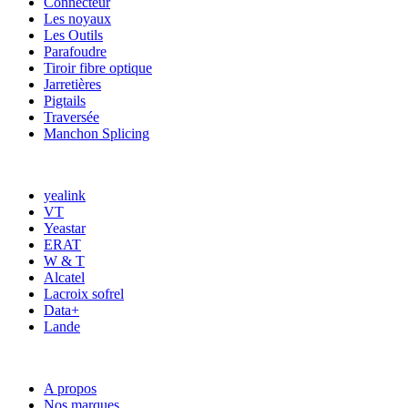
Connecteur
Les noyaux
Les Outils
Parafoudre
Tiroir fibre optique
Jarretières
Pigtails
Traversée
Manchon Splicing
MARQUES
yealink
VT
Yeastar
ERAT
W & T
Alcatel
Lacroix sofrel
Data+
Lande
ACCÈS RAPIDE
A propos
Nos marques