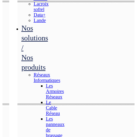
Lacroix
sofrel
Data+
Lande
Nos
solutions
/
Nos
produits
Réseaux
Informatiques
Les
Armoires
Réseaux
Le
Cable
Réseau
Les
panneaux
de
brassage