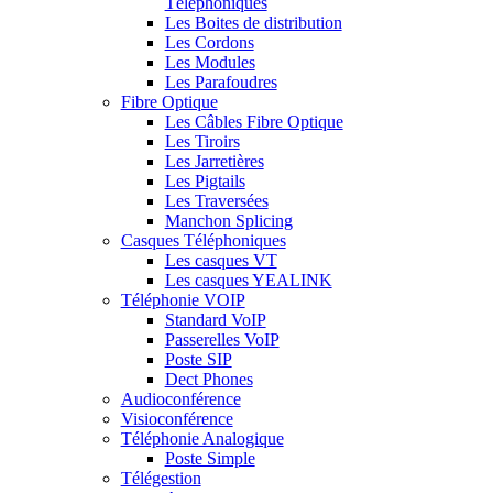
Téléphoniques
Les Boites de distribution
Les Cordons
Les Modules
Les Parafoudres
Fibre Optique
Les Câbles Fibre Optique
Les Tiroirs
Les Jarretières
Les Pigtails
Les Traversées
Manchon Splicing
Casques Téléphoniques
Les casques VT
Les casques YEALINK
Téléphonie VOIP
Standard VoIP
Passerelles VoIP
Poste SIP
Dect Phones
Audioconférence
Visioconférence
Téléphonie Analogique
Poste Simple
Télégestion