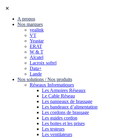
✕
A propos
Nos marques
yealink
VT
Yeastar
ERAT
W & T
Alcatel
Lacroix sofrel
Data+
Lande
Nos solutions / Nos produits
Réseaux Informatiques
Les Armoires Réseaux
Le Cable Réseau
Les panneaux de brassage
Les bandeaux d’alimentation
Les cordons de brassage
Les guides cordon
Les boites et les prises
Les testeurs
Les ventilateurs