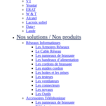
VT
Yeastar
ERAT
W & T
Alcatel
Lacroix sofrel
Data+
Lande
Nos solutions / Nos produits
Réseaux Informatiques
Les Armoires Réseaux
Le Cable Réseau
Les panneaux de brassage
Les bandeaux d’alimentation
Les cordons de brassage
Les guides cordon
Les boites et les prises
Les testeurs
Les ventilateurs
Les connecteurs
Les noyaux
Les Outils
Accessoires Téléphonique
Les panneaux de brassage