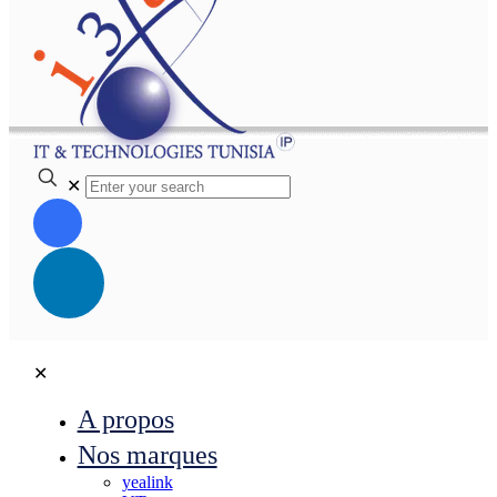
✕
✕
A propos
Nos marques
yealink