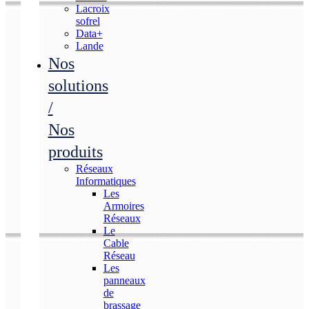
Lacroix
sofrel
Data+
Lande
Nos
solutions
/
Nos
produits
Réseaux
Informatiques
Les
Armoires
Réseaux
Le
Cable
Réseau
Les
panneaux
de
brassage