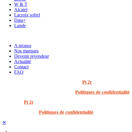
W & T
Alcatel
Lacroix sofrel
Data+
Lande
ACCÈS RAPIDE
A propos
Nos marques
Devenir revendeur
Actualité
Contact
FAQ
© 2024 i3t | Tout droits réservés | Créé par
Pi 2r
Politiques de confidentialité
Created by
Pi 2r
All rights Reserved
Politiques de confidentialité
✕