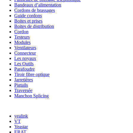
Bandeaux d’alimentation
Cordons de brassages
Guide cordons
Boites et prises
Boites de distribution
Cordon
Testeurs
Modules
Ventilateurs
Connecteur
Les noyaux
Les Outils
Parafoudre
Tiroir fibre optique
Jarretières
Pigtails
Traversée
Manchon Splicing
MARQUES
yealink
VT
Yeastar
ERAT