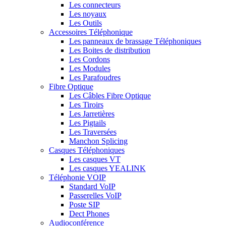
Les connecteurs
Les noyaux
Les Outils
Accessoires Téléphonique
Les panneaux de brassage Téléphoniques
Les Boites de distribution
Les Cordons
Les Modules
Les Parafoudres
Fibre Optique
Les Câbles Fibre Optique
Les Tiroirs
Les Jarretières
Les Pigtails
Les Traversées
Manchon Splicing
Casques Téléphoniques
Les casques VT
Les casques YEALINK
Téléphonie VOIP
Standard VoIP
Passerelles VoIP
Poste SIP
Dect Phones
Audioconférence