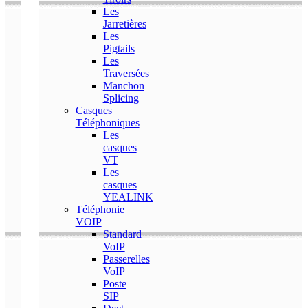
Les
Jarretières
Les
Pigtails
Les
Traversées
Manchon
Splicing
Casques
Téléphoniques
Les
casques
VT
Les
casques
YEALINK
Téléphonie
VOIP
Standard
VoIP
Passerelles
VoIP
Poste
SIP