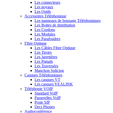
Les connecteurs
Les noyaux
Les Outils
Accessoires Téléphonique
Les panneaux de brassage Téléphoniques
Les Boites de distribution
Les Cordons
Les Modules
Les Parafoudres
Fibre Optique
Les Câbles Fibre Optique
Les Tiroirs
Les Jarretières
Les Pigtails
Les Traversées
Manchon Splicing
Casques Téléphoniques
Les casques VT
Les casques YEALINK
Téléphonie VOIP
Standard VoIP
Passerelles VoIP
Poste SIP
Dect Phones
Audioconférence