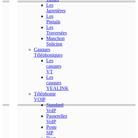
Les
Jarretières
Les
Pigtails
Les
Traversées
Manchon
Splicing
Casques
Téléphoniques
Les
casques
VT
Les
casques
YEALINK
Téléphonie
VOIP
Standard
VoIP
Passerelles
VoIP
Poste
SIP