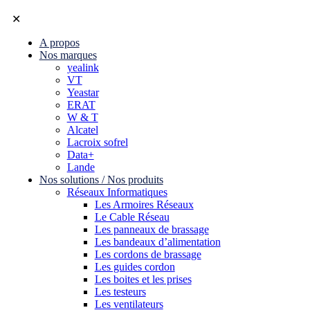
✕
A propos
Nos marques
yealink
VT
Yeastar
ERAT
W & T
Alcatel
Lacroix sofrel
Data+
Lande
Nos solutions / Nos produits
Réseaux Informatiques
Les Armoires Réseaux
Le Cable Réseau
Les panneaux de brassage
Les bandeaux d’alimentation
Les cordons de brassage
Les guides cordon
Les boites et les prises
Les testeurs
Les ventilateurs