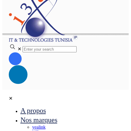
✕
✕
A propos
Nos marques
yealink