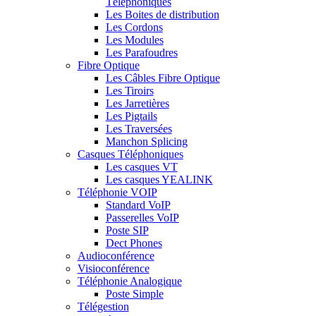
Téléphoniques
Les Boites de distribution
Les Cordons
Les Modules
Les Parafoudres
Fibre Optique
Les Câbles Fibre Optique
Les Tiroirs
Les Jarretières
Les Pigtails
Les Traversées
Manchon Splicing
Casques Téléphoniques
Les casques VT
Les casques YEALINK
Téléphonie VOIP
Standard VoIP
Passerelles VoIP
Poste SIP
Dect Phones
Audioconférence
Visioconférence
Téléphonie Analogique
Poste Simple
Télégestion