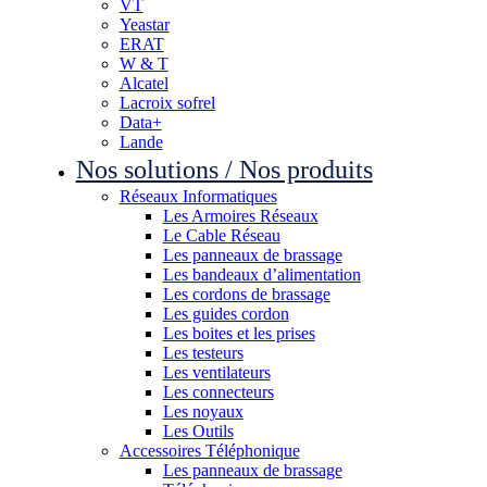
VT
Yeastar
ERAT
W & T
Alcatel
Lacroix sofrel
Data+
Lande
Nos solutions / Nos produits
Réseaux Informatiques
Les Armoires Réseaux
Le Cable Réseau
Les panneaux de brassage
Les bandeaux d’alimentation
Les cordons de brassage
Les guides cordon
Les boites et les prises
Les testeurs
Les ventilateurs
Les connecteurs
Les noyaux
Les Outils
Accessoires Téléphonique
Les panneaux de brassage