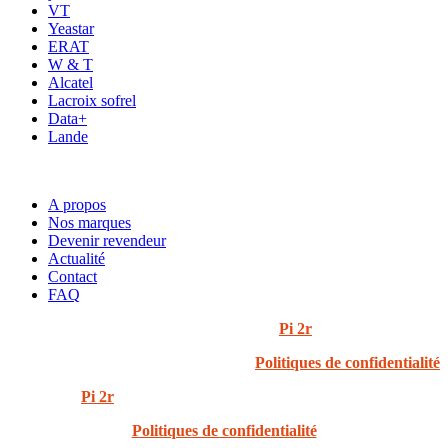
VT
Yeastar
ERAT
W & T
Alcatel
Lacroix sofrel
Data+
Lande
ACCÈS RAPIDE
A propos
Nos marques
Devenir revendeur
Actualité
Contact
FAQ
© 2024 i3t | Tout droits réservés | Créé par
Pi 2r
Politiques de confidentialité
Created by
Pi 2r
All rights Reserved
Politiques de confidentialité