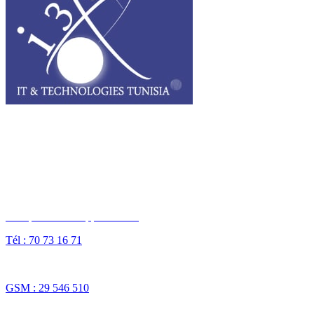
I3T, IT & Technologies Tunisia est une entreprise privée opérant sur
tout le grand Maghreb.
Des questions ? Appelez-nous
Tél : 70 73 16 71
Fax : 70 73 16 74
GSM : 29 546 510
NOS SOLUTIONS