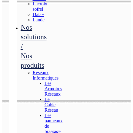
Lacroix
sofrel
Data+
Lande
Nos
solutions
/
Nos
produits
Réseaux
Informatiques
Les
Armoires
Réseaux
Le
Cable
Réseau
Les
panneaux
de
brassage