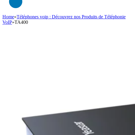
Home
»
Téléphones voip : Découvrez nos Produits de Téléphonie
VoIP
»
TA400