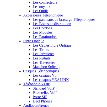
Les connecteurs
Les noyaux
Les Outils
Accessoires Téléphonique
Les panneaux de brassage Téléphoniques
Les Boites de distribution
Les Cordons
Les Modules
Les Parafoudres
Fibre Optique
Les Câbles Fibre Optique
Les Tiroirs
Les Jarretières
Les Pigtails
Les Traversées
Manchon Splicing
Casques Téléphoniques
Les casques VT
Les casques YEALINK
Téléphonie VOIP
Standard VoIP
Passerelles VoIP
Poste SIP
Dect Phones
Audioconférence