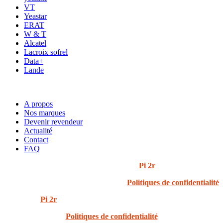
VT
Yeastar
ERAT
W & T
Alcatel
Lacroix sofrel
Data+
Lande
ACCÈS RAPIDE
A propos
Nos marques
Devenir revendeur
Actualité
Contact
FAQ
© 2024 i3t | Tout droits réservés | Créé par
Pi 2r
Politiques de confidentialité
Created by
Pi 2r
All rights Reserved
Politiques de confidentialité