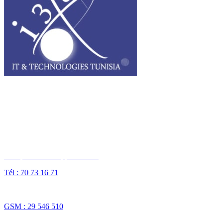
I3T, IT & Technologies Tunisia est une entreprise privée opérant sur
tout le grand Maghreb.
Des questions ? Appelez-nous
Tél : 70 73 16 71
Fax : 70 73 16 74
GSM : 29 546 510