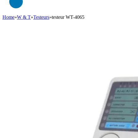
Home
»
W & T
»
Testeurs
»
testeur WT-4065