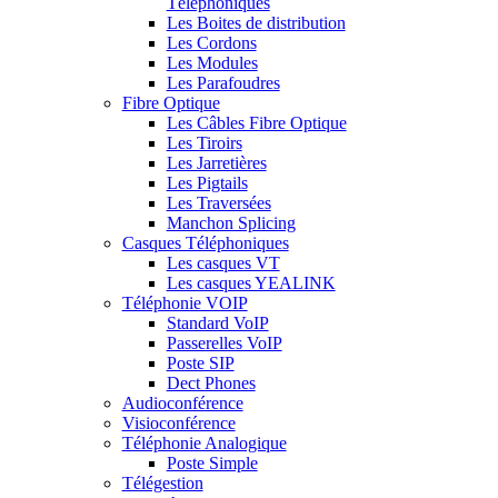
Téléphoniques
Les Boites de distribution
Les Cordons
Les Modules
Les Parafoudres
Fibre Optique
Les Câbles Fibre Optique
Les Tiroirs
Les Jarretières
Les Pigtails
Les Traversées
Manchon Splicing
Casques Téléphoniques
Les casques VT
Les casques YEALINK
Téléphonie VOIP
Standard VoIP
Passerelles VoIP
Poste SIP
Dect Phones
Audioconférence
Visioconférence
Téléphonie Analogique
Poste Simple
Télégestion