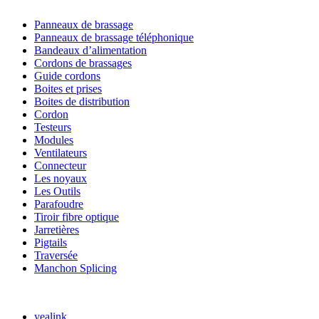
NOS SOLUTIONS
Panneaux de brassage
Panneaux de brassage téléphonique
Bandeaux d’alimentation
Cordons de brassages
Guide cordons
Boites et prises
Boites de distribution
Cordon
Testeurs
Modules
Ventilateurs
Connecteur
Les noyaux
Les Outils
Parafoudre
Tiroir fibre optique
Jarretières
Pigtails
Traversée
Manchon Splicing
MARQUES
yealink