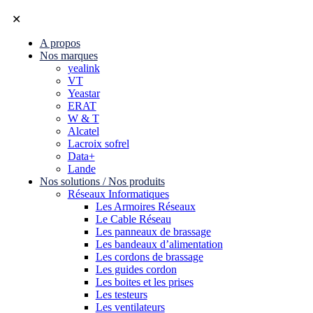
✕
A propos
Nos marques
yealink
VT
Yeastar
ERAT
W & T
Alcatel
Lacroix sofrel
Data+
Lande
Nos solutions / Nos produits
Réseaux Informatiques
Les Armoires Réseaux
Le Cable Réseau
Les panneaux de brassage
Les bandeaux d’alimentation
Les cordons de brassage
Les guides cordon
Les boites et les prises
Les testeurs
Les ventilateurs