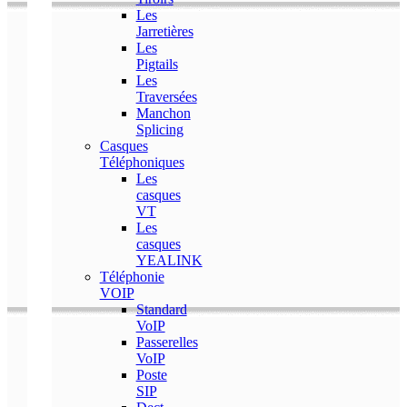
Les
Jarretières
Les
Pigtails
Les
Traversées
Manchon
Splicing
Casques
Téléphoniques
Les
casques
VT
Les
casques
YEALINK
Téléphonie
VOIP
Standard
VoIP
Passerelles
VoIP
Poste
SIP