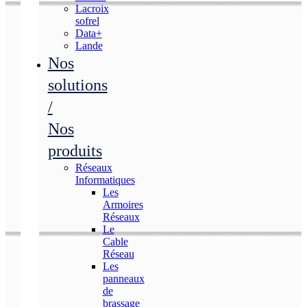
Lacroix
sofrel
Data+
Lande
Nos
solutions
/
Nos
produits
Réseaux
Informatiques
Les
Armoires
Réseaux
Le
Cable
Réseau
Les
panneaux
de
brassage