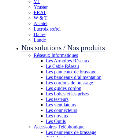
VT
Yeastar
ERAT
W & T
Alcatel
Lacroix sofrel
Data+
Lande
Nos solutions / Nos produits
Réseaux Informatiques
Les Armoires Réseaux
Le Cable Réseau
Les panneaux de brassage
Les bandeaux d’alimentation
Les cordons de brassage
Les guides cordon
Les boites et les prises
Les testeurs
Les ventilateurs
Les connecteurs
Les noyaux
Les Outils
Accessoires Téléphonique
Les panneaux de brassage