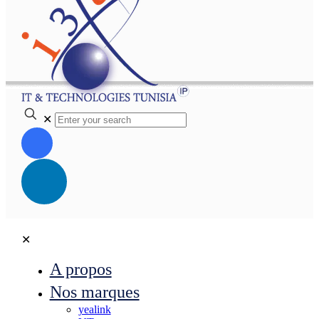
✕
✕
A propos
Nos marques
yealink