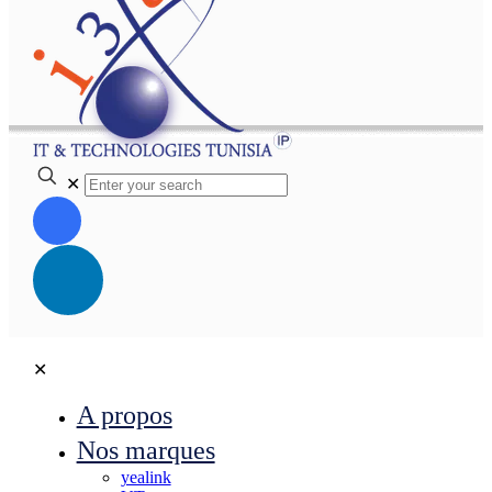
✕
✕
A propos
Nos marques
yealink