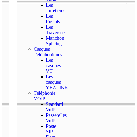
Les
Jarretières
Les
Pigtails
Les
Traversées
Manchon
Splicing
Casques
Téléphoniques
Les
casques
VT
Les
casques
YEALINK
Téléphonie
VOIP
Standard
VoIP
Passerelles
VoIP
Poste
SIP