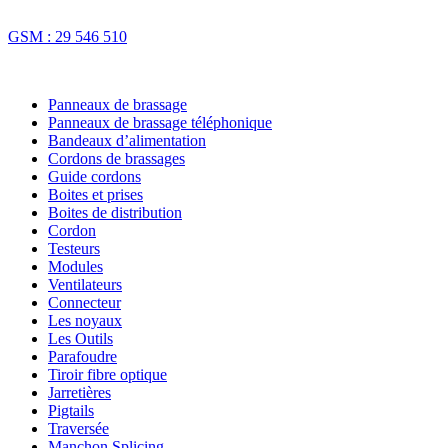
Fax : 70 73 16 74
GSM : 29 546 510
NOS SOLUTIONS
Panneaux de brassage
Panneaux de brassage téléphonique
Bandeaux d’alimentation
Cordons de brassages
Guide cordons
Boites et prises
Boites de distribution
Cordon
Testeurs
Modules
Ventilateurs
Connecteur
Les noyaux
Les Outils
Parafoudre
Tiroir fibre optique
Jarretières
Pigtails
Traversée
Manchon Splicing