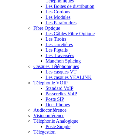
Téléphoniques
Les Boites de distribution
Les Cordons
Les Modules
Les Parafoudres
Fibre Optique
Les Câbles Fibre Optique
Les Tiroirs
Les Jarretières
Les Pigtails
Les Traversées
Manchon Splicing
Casques Téléphoniques
Les casques VT
Les casques YEALINK
Téléphonie VOIP
Standard VoIP
Passerelles VoIP
Poste SIP
Dect Phones
Audioconférence
Visioconférence
Téléphonie Analogique
Poste Simple
Télégestion