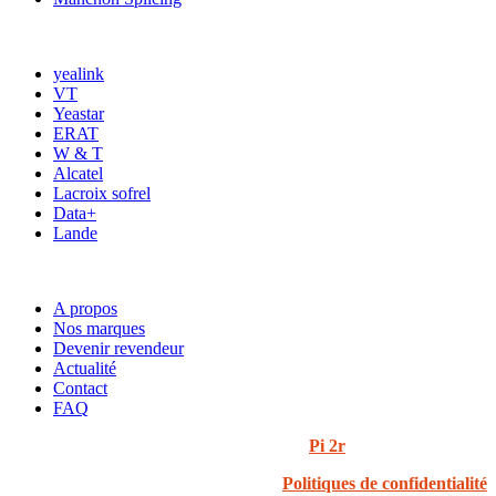
MARQUES
yealink
VT
Yeastar
ERAT
W & T
Alcatel
Lacroix sofrel
Data+
Lande
ACCÈS RAPIDE
A propos
Nos marques
Devenir revendeur
Actualité
Contact
FAQ
© 2024 i3t | Tout droits réservés | Créé par
Pi 2r
Politiques de confidentialité