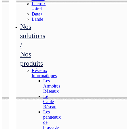
Lacroix
sofrel
Data+
Lande
Nos
solutions
/
Nos
produits
Réseaux
Informatiques
Les
Armoires
Réseaux
Le
Cable
Réseau
Les
panneaux
de
brassage