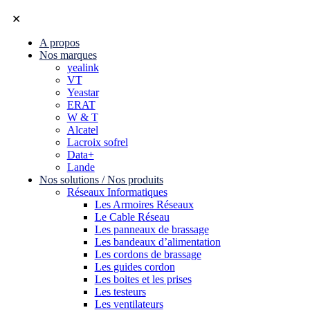
✕
A propos
Nos marques
yealink
VT
Yeastar
ERAT
W & T
Alcatel
Lacroix sofrel
Data+
Lande
Nos solutions / Nos produits
Réseaux Informatiques
Les Armoires Réseaux
Le Cable Réseau
Les panneaux de brassage
Les bandeaux d’alimentation
Les cordons de brassage
Les guides cordon
Les boites et les prises
Les testeurs
Les ventilateurs