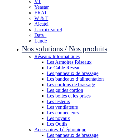
VT
Yeastar
ERAT
W & T
Alcatel
Lacroix sofrel
Data+
Lande
Nos solutions / Nos produits
Réseaux Informatiques
Les Armoires Réseaux
Le Cable Réseau
Les panneaux de brassage
Les bandeaux d’alimentation
Les cordons de brassage
Les guides cordon
Les boites et les prises
Les testeurs
Les ventilateurs
Les connecteurs
Les noyaux
Les Outils
Accessoires Téléphonique
Les panneaux de brassage