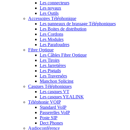
Les connecteurs
Les noyaux
Les Outils
Accessoires Téléphonique
Les panneaux de brassage Téléphoniques
Les Boites de distribution
Les Cordons
Les Modules
Les Parafoudres
Fibre Optique
Les Câbles Fibre Optique
Les Tiroirs
Les Jarretières
Les Pigtails
Les Traversées
Manchon Splicing
Casques Téléphoniques
Les casques VT
Les casques YEALINK
Téléphonie VOIP
Standard VoIP
Passerelles VoIP
Poste SIP
Dect Phones
Audioconférence