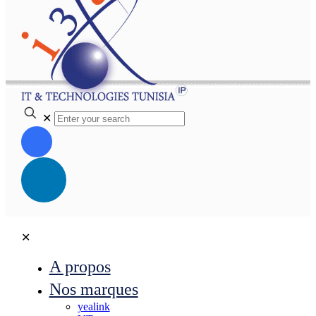
✕
✕
A propos
Nos marques
yealink