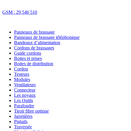
Fax : 70 73 16 74
GSM : 29 546 510
NOS SOLUTIONS
Panneaux de brassage
Panneaux de brassage téléphonique
Bandeaux d’alimentation
Cordons de brassages
Guide cordons
Boites et prises
Boites de distribution
Cordon
Testeurs
Modules
Ventilateurs
Connecteur
Les noyaux
Les Outils
Parafoudre
Tiroir fibre optique
Jarretières
Pigtails
Traversée