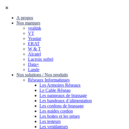
✕
A propos
Nos marques
yealink
VT
Yeastar
ERAT
W & T
Alcatel
Lacroix sofrel
Data+
Lande
Nos solutions / Nos produits
Réseaux Informatiques
Les Armoires Réseaux
Le Cable Réseau
Les panneaux de brassage
Les bandeaux d’alimentation
Les cordons de brassage
Les guides cordon
Les boites et les prises
Les testeurs
Les ventilateurs