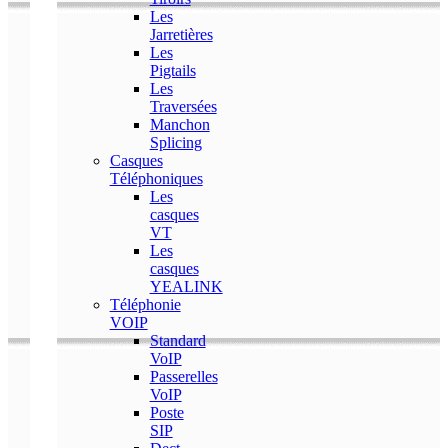
Les
Jarretières
Les
Pigtails
Les
Traversées
Manchon
Splicing
Casques
Téléphoniques
Les
casques
VT
Les
casques
YEALINK
Téléphonie
VOIP
Standard
VoIP
Passerelles
VoIP
Poste
SIP