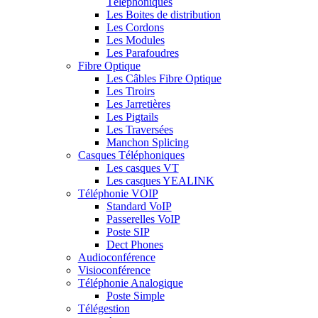
Téléphoniques
Les Boites de distribution
Les Cordons
Les Modules
Les Parafoudres
Fibre Optique
Les Câbles Fibre Optique
Les Tiroirs
Les Jarretières
Les Pigtails
Les Traversées
Manchon Splicing
Casques Téléphoniques
Les casques VT
Les casques YEALINK
Téléphonie VOIP
Standard VoIP
Passerelles VoIP
Poste SIP
Dect Phones
Audioconférence
Visioconférence
Téléphonie Analogique
Poste Simple
Télégestion