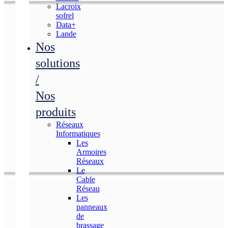
Lacroix
sofrel
Data+
Lande
Nos
solutions
/
Nos
produits
Réseaux
Informatiques
Les
Armoires
Réseaux
Le
Cable
Réseau
Les
panneaux
de
brassage