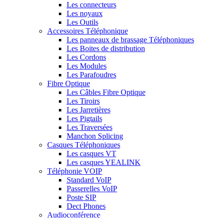
Les connecteurs
Les noyaux
Les Outils
Accessoires Téléphonique
Les panneaux de brassage Téléphoniques
Les Boites de distribution
Les Cordons
Les Modules
Les Parafoudres
Fibre Optique
Les Câbles Fibre Optique
Les Tiroirs
Les Jarretières
Les Pigtails
Les Traversées
Manchon Splicing
Casques Téléphoniques
Les casques VT
Les casques YEALINK
Téléphonie VOIP
Standard VoIP
Passerelles VoIP
Poste SIP
Dect Phones
Audioconférence