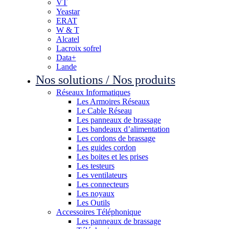
VT
Yeastar
ERAT
W & T
Alcatel
Lacroix sofrel
Data+
Lande
Nos solutions / Nos produits
Réseaux Informatiques
Les Armoires Réseaux
Le Cable Réseau
Les panneaux de brassage
Les bandeaux d’alimentation
Les cordons de brassage
Les guides cordon
Les boites et les prises
Les testeurs
Les ventilateurs
Les connecteurs
Les noyaux
Les Outils
Accessoires Téléphonique
Les panneaux de brassage