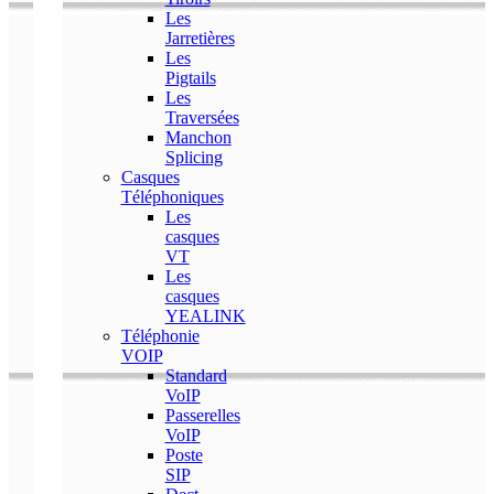
Les
Jarretières
Les
Pigtails
Les
Traversées
Manchon
Splicing
Casques
Téléphoniques
Les
casques
VT
Les
casques
YEALINK
Téléphonie
VOIP
Standard
VoIP
Passerelles
VoIP
Poste
SIP