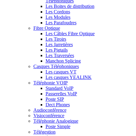
Téléphoniques
Les Boites de distribution
Les Cordons
Les Modules
Les Parafoudres
Fibre Optique
Les Câbles Fibre Optique
Les Tiroirs
Les Jarretières
Les Pigtails
Les Traversées
Manchon Splicing
Casques Téléphoniques
Les casques VT
Les casques YEALINK
Téléphonie VOIP
Standard VoIP
Passerelles VoIP
Poste SIP
Dect Phones
Audioconférence
Visioconférence
Téléphonie Analogique
Poste Simple
Télégestion