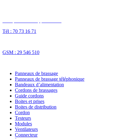
Des questions ? Appelez-nous
Tél : 70 73 16 71
Fax : 70 73 16 74
GSM : 29 546 510
NOS SOLUTIONS
Panneaux de brassage
Panneaux de brassage téléphonique
Bandeaux d’alimentation
Cordons de brassages
Guide cordons
Boites et prises
Boites de distribution
Cordon
Testeurs
Modules
Ventilateurs
Connecteur