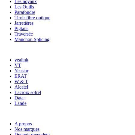
Les noyaux
Les Outils
Parafoudre
Tiroir fibre optique
Jarretières
Pigtails
Traversée
Manchon Splicing
MARQUES
yealink
VT
Yeastar
ERAT
W & T
Alcatel
Lacroix sofrel
Data+
Lande
ACCÈS RAPIDE
A propos
Nos marques
Devenir revendeur