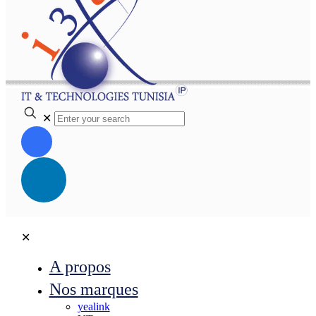
✕
✕
A propos
Nos marques
yealink