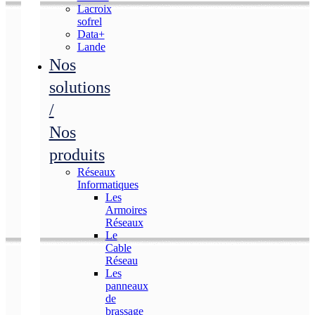
Lacroix
sofrel
Data+
Lande
Nos
solutions
/
Nos
produits
Réseaux
Informatiques
Les
Armoires
Réseaux
Le
Cable
Réseau
Les
panneaux
de
brassage