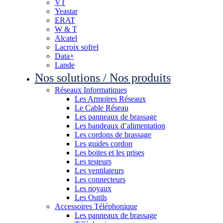
VT
Yeastar
ERAT
W & T
Alcatel
Lacroix sofrel
Data+
Lande
Nos solutions / Nos produits
Réseaux Informatiques
Les Armoires Réseaux
Le Cable Réseau
Les panneaux de brassage
Les bandeaux d’alimentation
Les cordons de brassage
Les guides cordon
Les boites et les prises
Les testeurs
Les ventilateurs
Les connecteurs
Les noyaux
Les Outils
Accessoires Téléphonique
Les panneaux de brassage