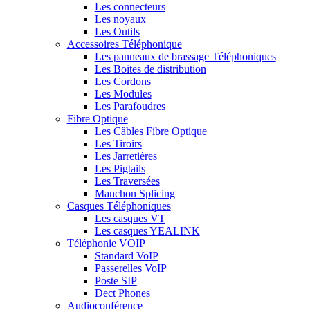
Les connecteurs
Les noyaux
Les Outils
Accessoires Téléphonique
Les panneaux de brassage Téléphoniques
Les Boites de distribution
Les Cordons
Les Modules
Les Parafoudres
Fibre Optique
Les Câbles Fibre Optique
Les Tiroirs
Les Jarretières
Les Pigtails
Les Traversées
Manchon Splicing
Casques Téléphoniques
Les casques VT
Les casques YEALINK
Téléphonie VOIP
Standard VoIP
Passerelles VoIP
Poste SIP
Dect Phones
Audioconférence