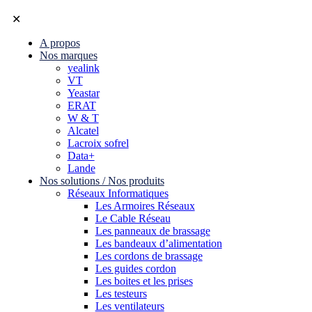
✕
A propos
Nos marques
yealink
VT
Yeastar
ERAT
W & T
Alcatel
Lacroix sofrel
Data+
Lande
Nos solutions / Nos produits
Réseaux Informatiques
Les Armoires Réseaux
Le Cable Réseau
Les panneaux de brassage
Les bandeaux d’alimentation
Les cordons de brassage
Les guides cordon
Les boites et les prises
Les testeurs
Les ventilateurs