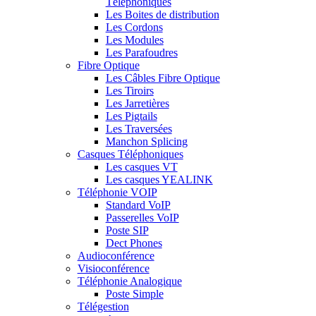
Téléphoniques
Les Boites de distribution
Les Cordons
Les Modules
Les Parafoudres
Fibre Optique
Les Câbles Fibre Optique
Les Tiroirs
Les Jarretières
Les Pigtails
Les Traversées
Manchon Splicing
Casques Téléphoniques
Les casques VT
Les casques YEALINK
Téléphonie VOIP
Standard VoIP
Passerelles VoIP
Poste SIP
Dect Phones
Audioconférence
Visioconférence
Téléphonie Analogique
Poste Simple
Télégestion