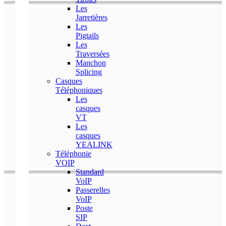
Les
Jarretières
Les
Pigtails
Les
Traversées
Manchon
Splicing
Casques
Téléphoniques
Les
casques
VT
Les
casques
YEALINK
Téléphonie
VOIP
Standard
VoIP
Passerelles
VoIP
Poste
SIP