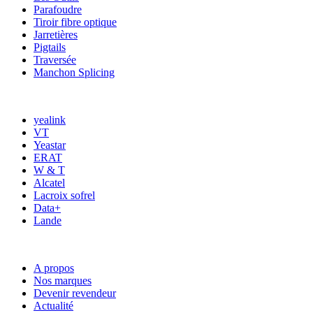
Parafoudre
Tiroir fibre optique
Jarretières
Pigtails
Traversée
Manchon Splicing
MARQUES
yealink
VT
Yeastar
ERAT
W & T
Alcatel
Lacroix sofrel
Data+
Lande
ACCÈS RAPIDE
A propos
Nos marques
Devenir revendeur
Actualité