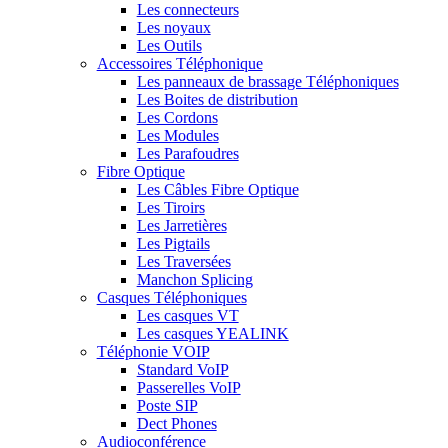
Les connecteurs
Les noyaux
Les Outils
Accessoires Téléphonique
Les panneaux de brassage Téléphoniques
Les Boites de distribution
Les Cordons
Les Modules
Les Parafoudres
Fibre Optique
Les Câbles Fibre Optique
Les Tiroirs
Les Jarretières
Les Pigtails
Les Traversées
Manchon Splicing
Casques Téléphoniques
Les casques VT
Les casques YEALINK
Téléphonie VOIP
Standard VoIP
Passerelles VoIP
Poste SIP
Dect Phones
Audioconférence