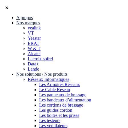
✕
A propos
Nos marques
yealink
VT
Yeastar
ERAT
W & T
Alcatel
Lacroix sofrel
Data+
Lande
Nos solutions / Nos produits
Réseaux Informatiques
Les Armoires Réseaux
Le Cable Réseau
Les panneaux de brassage
Les bandeaux d’alimentation
Les cordons de brassage
Les guides cordon
Les boites et les prises
Les testeurs
Les ventilateurs