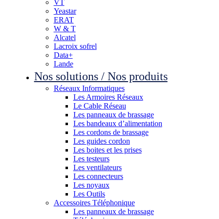
VT
Yeastar
ERAT
W & T
Alcatel
Lacroix sofrel
Data+
Lande
Nos solutions / Nos produits
Réseaux Informatiques
Les Armoires Réseaux
Le Cable Réseau
Les panneaux de brassage
Les bandeaux d’alimentation
Les cordons de brassage
Les guides cordon
Les boites et les prises
Les testeurs
Les ventilateurs
Les connecteurs
Les noyaux
Les Outils
Accessoires Téléphonique
Les panneaux de brassage