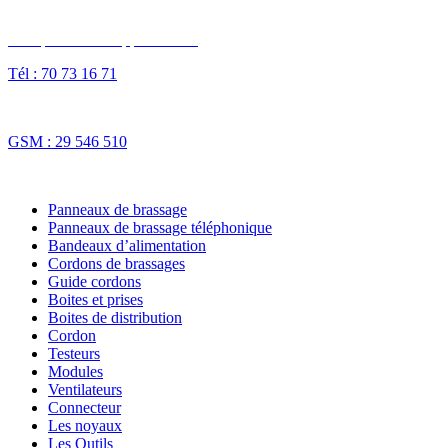
Des questions ? Appelez-nous
Tél : 70 73 16 71
Fax : 70 73 16 74
GSM : 29 546 510
NOS SOLUTIONS
Panneaux de brassage
Panneaux de brassage téléphonique
Bandeaux d’alimentation
Cordons de brassages
Guide cordons
Boites et prises
Boites de distribution
Cordon
Testeurs
Modules
Ventilateurs
Connecteur
Les noyaux
Les Outils