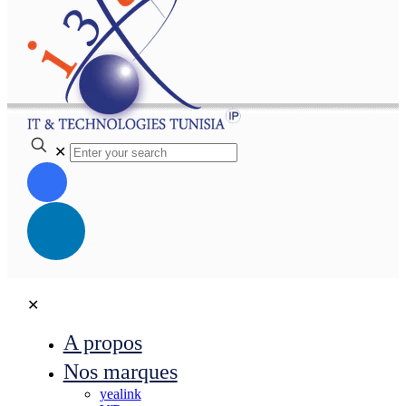
✕
✕
A propos
Nos marques
yealink