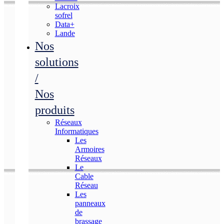
Lacroix
sofrel
Data+
Lande
Nos
solutions
/
Nos
produits
Réseaux
Informatiques
Les
Armoires
Réseaux
Le
Cable
Réseau
Les
panneaux
de
brassage