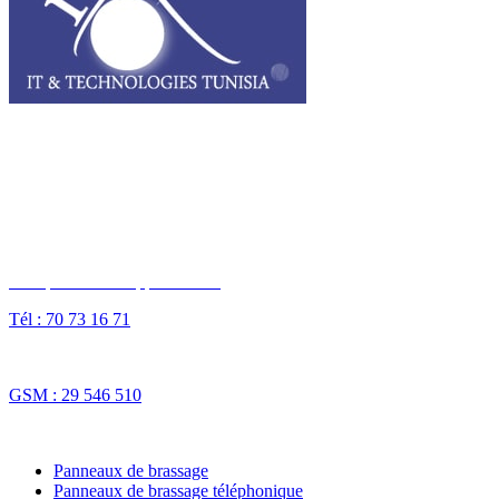
I3T, IT & Technologies Tunisia est une entreprise privée opérant sur
tout le grand Maghreb.
Des questions ? Appelez-nous
Tél : 70 73 16 71
Fax : 70 73 16 74
GSM : 29 546 510
NOS SOLUTIONS
Panneaux de brassage
Panneaux de brassage téléphonique