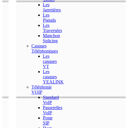
Les
Jarretières
Les
Pigtails
Les
Traversées
Manchon
Splicing
Casques
Téléphoniques
Les
casques
VT
Les
casques
YEALINK
Téléphonie
VOIP
Standard
VoIP
Passerelles
VoIP
Poste
SIP