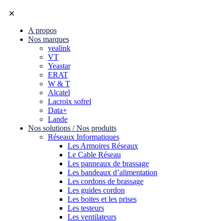
✕
A propos
Nos marques
yealink
VT
Yeastar
ERAT
W & T
Alcatel
Lacroix sofrel
Data+
Lande
Nos solutions / Nos produits
Réseaux Informatiques
Les Armoires Réseaux
Le Cable Réseau
Les panneaux de brassage
Les bandeaux d’alimentation
Les cordons de brassage
Les guides cordon
Les boites et les prises
Les testeurs
Les ventilateurs