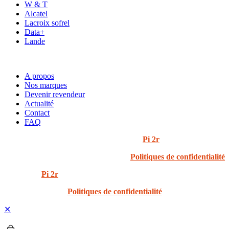
W & T
Alcatel
Lacroix sofrel
Data+
Lande
ACCÈS RAPIDE
A propos
Nos marques
Devenir revendeur
Actualité
Contact
FAQ
© 2024 i3t | Tout droits réservés | Créé par
Pi 2r
Politiques de confidentialité
Created by
Pi 2r
All rights Reserved
Politiques de confidentialité
✕