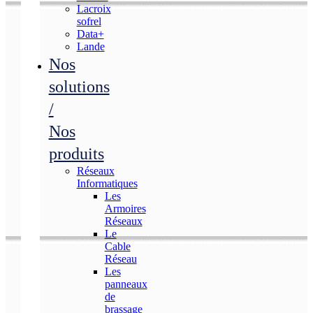
Lacroix
sofrel
Data+
Lande
Nos
solutions
/
Nos
produits
Réseaux
Informatiques
Les
Armoires
Réseaux
Le
Cable
Réseau
Les
panneaux
de
brassage