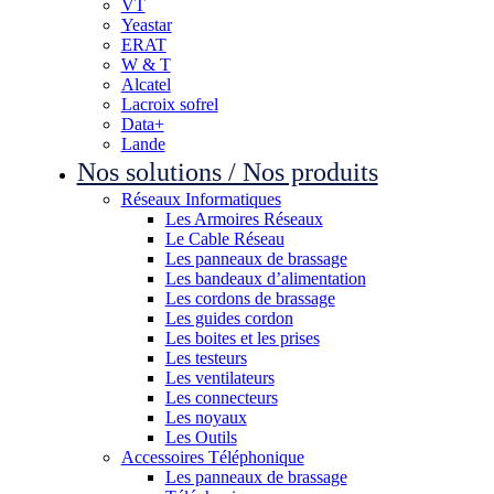
VT
Yeastar
ERAT
W & T
Alcatel
Lacroix sofrel
Data+
Lande
Nos solutions / Nos produits
Réseaux Informatiques
Les Armoires Réseaux
Le Cable Réseau
Les panneaux de brassage
Les bandeaux d’alimentation
Les cordons de brassage
Les guides cordon
Les boites et les prises
Les testeurs
Les ventilateurs
Les connecteurs
Les noyaux
Les Outils
Accessoires Téléphonique
Les panneaux de brassage