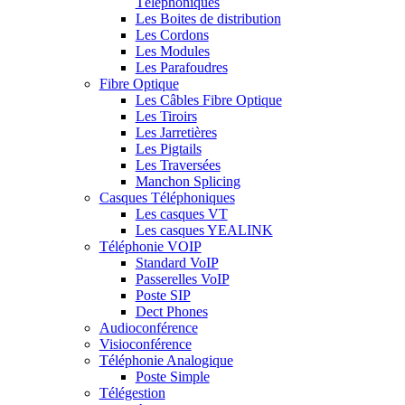
Téléphoniques
Les Boites de distribution
Les Cordons
Les Modules
Les Parafoudres
Fibre Optique
Les Câbles Fibre Optique
Les Tiroirs
Les Jarretières
Les Pigtails
Les Traversées
Manchon Splicing
Casques Téléphoniques
Les casques VT
Les casques YEALINK
Téléphonie VOIP
Standard VoIP
Passerelles VoIP
Poste SIP
Dect Phones
Audioconférence
Visioconférence
Téléphonie Analogique
Poste Simple
Télégestion