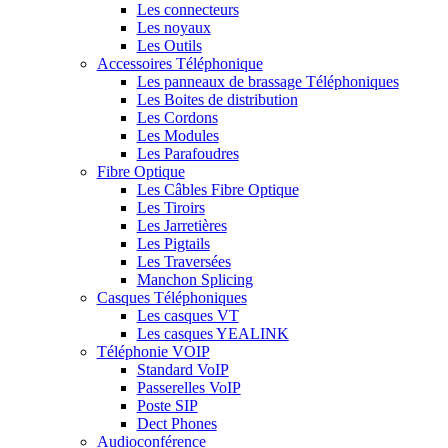
Les connecteurs
Les noyaux
Les Outils
Accessoires Téléphonique
Les panneaux de brassage Téléphoniques
Les Boites de distribution
Les Cordons
Les Modules
Les Parafoudres
Fibre Optique
Les Câbles Fibre Optique
Les Tiroirs
Les Jarretières
Les Pigtails
Les Traversées
Manchon Splicing
Casques Téléphoniques
Les casques VT
Les casques YEALINK
Téléphonie VOIP
Standard VoIP
Passerelles VoIP
Poste SIP
Dect Phones
Audioconférence