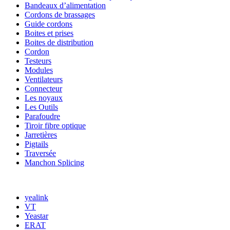
Bandeaux d’alimentation
Cordons de brassages
Guide cordons
Boites et prises
Boites de distribution
Cordon
Testeurs
Modules
Ventilateurs
Connecteur
Les noyaux
Les Outils
Parafoudre
Tiroir fibre optique
Jarretières
Pigtails
Traversée
Manchon Splicing
MARQUES
yealink
VT
Yeastar
ERAT