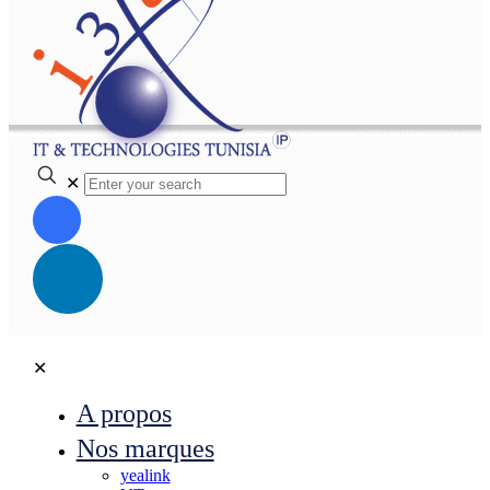
✕
✕
A propos
Nos marques
yealink