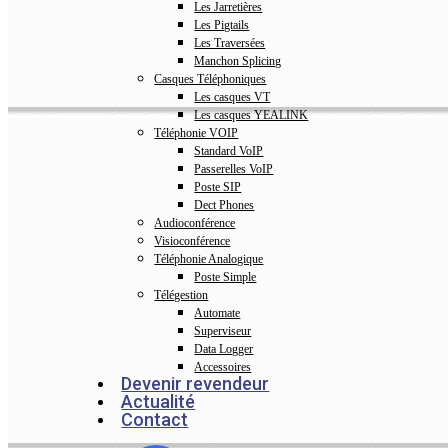
Les Jarretières
Les Pigtails
Les Traversées
Manchon Splicing
Casques Téléphoniques
Les casques VT
Les casques YEALINK
Téléphonie VOIP
Standard VoIP
Passerelles VoIP
Poste SIP
Dect Phones
Audioconférence
Visioconférence
Téléphonie Analogique
Poste Simple
Télégestion
Automate
Superviseur
Data Logger
Accessoires
Devenir revendeur
Actualité
Contact