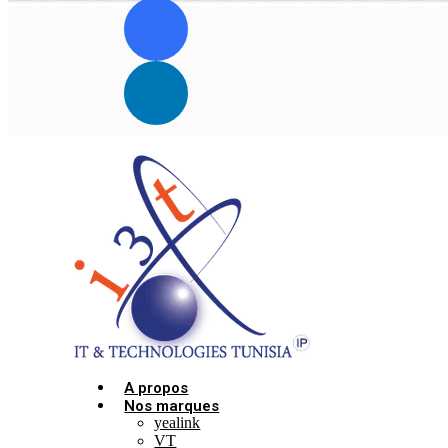
A propos
Nos marques
yealink
VT