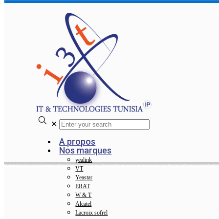
✕
A propos
Nos marques
yealink
VT
Yeastar
ERAT
W & T
Alcatel
Lacroix sofrel