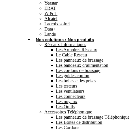
Yeastar
ERAT
W & T
Alcatel
Lacroix sofrel
Data+
Lande
Nos solutions / Nos produits
Réseaux Informatiques
Les Armoires Réseaux
Le Cable Réseau
Les panneaux de brassage
Les bandeaux d’alimentation
Les cordons de brassage
Les guides cordon
Les boites et les prises
Les testeurs
Les ventilateurs
Les connecteurs
Les noyaux
Les Outils
Accessoires Téléphonique
Les panneaux de brassage Téléphoniqu
Les Boites de distribution
Les Cordons