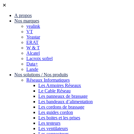
✕
A propos
Nos marques
yealink
VT
Yeastar
ERAT
W & T
Alcatel
Lacroix sofrel
Data+
Lande
Nos solutions / Nos produits
Réseaux Informatiques
Les Armoires Réseaux
Le Cable Réseau
Les panneaux de brassage
Les bandeaux d’alimentation
Les cordons de brassage
Les guides cordon
Les boites et les prises
Les testeurs
Les ventilateurs
Les connecteurs