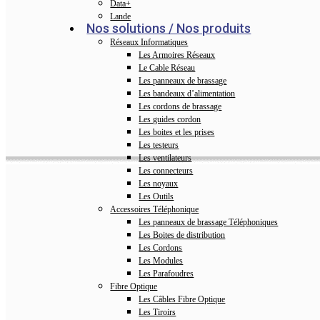
Data+
Lande
Nos solutions / Nos produits
Réseaux Informatiques
Les Armoires Réseaux
Le Cable Réseau
Les panneaux de brassage
Les bandeaux d’alimentation
Les cordons de brassage
Les guides cordon
Les boites et les prises
Les testeurs
Les ventilateurs
Les connecteurs
Les noyaux
Les Outils
Accessoires Téléphonique
Les panneaux de brassage Téléphoniques
Les Boites de distribution
Les Cordons
Les Modules
Les Parafoudres
Fibre Optique
Les Câbles Fibre Optique
Les Tiroirs