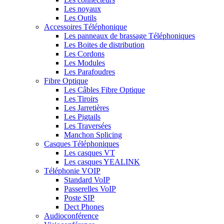
Les noyaux
Les Outils
Accessoires Téléphonique
Les panneaux de brassage Téléphoniques
Les Boites de distribution
Les Cordons
Les Modules
Les Parafoudres
Fibre Optique
Les Câbles Fibre Optique
Les Tiroirs
Les Jarretières
Les Pigtails
Les Traversées
Manchon Splicing
Casques Téléphoniques
Les casques VT
Les casques YEALINK
Téléphonie VOIP
Standard VoIP
Passerelles VoIP
Poste SIP
Dect Phones
Audioconférence