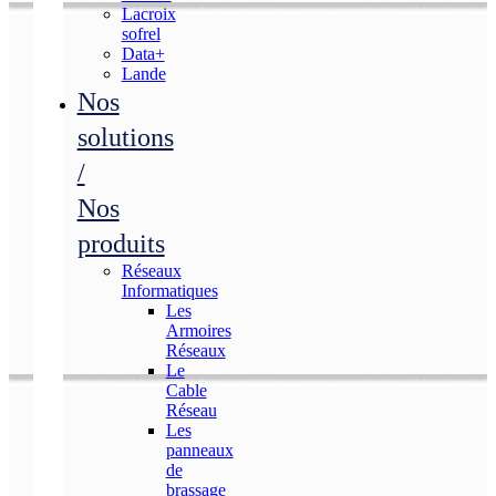
Lacroix
sofrel
Data+
Lande
Nos
solutions
/
Nos
produits
Réseaux
Informatiques
Les
Armoires
Réseaux
Le
Cable
Réseau
Les
panneaux
de
brassage