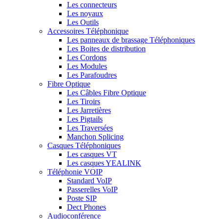
Les connecteurs
Les noyaux
Les Outils
Accessoires Téléphonique
Les panneaux de brassage Téléphoniques
Les Boites de distribution
Les Cordons
Les Modules
Les Parafoudres
Fibre Optique
Les Câbles Fibre Optique
Les Tiroirs
Les Jarretières
Les Pigtails
Les Traversées
Manchon Splicing
Casques Téléphoniques
Les casques VT
Les casques YEALINK
Téléphonie VOIP
Standard VoIP
Passerelles VoIP
Poste SIP
Dect Phones
Audioconférence