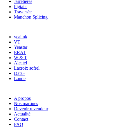
Jarretières
Pigtails
Traversée
Manchon Splicing
MARQUES
yealink
VT
Yeastar
ERAT
W & T
Alcatel
Lacroix sofrel
Data+
Lande
ACCÈS RAPIDE
A propos
Nos marques
Devenir revendeur
Actualité
Contact
FAQ