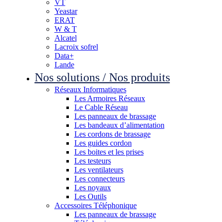
VT
Yeastar
ERAT
W & T
Alcatel
Lacroix sofrel
Data+
Lande
Nos solutions / Nos produits
Réseaux Informatiques
Les Armoires Réseaux
Le Cable Réseau
Les panneaux de brassage
Les bandeaux d’alimentation
Les cordons de brassage
Les guides cordon
Les boites et les prises
Les testeurs
Les ventilateurs
Les connecteurs
Les noyaux
Les Outils
Accessoires Téléphonique
Les panneaux de brassage