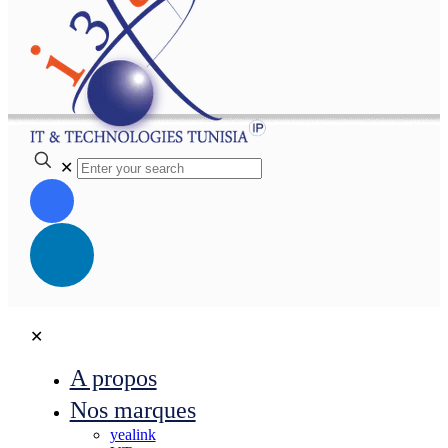
✕
✕
A propos
Nos marques
yealink