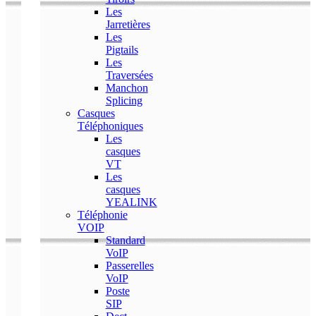
Les
Jarretières
Les
Pigtails
Les
Traversées
Manchon
Splicing
Casques
Téléphoniques
Les
casques
VT
Les
casques
YEALINK
Téléphonie
VOIP
Standard
VoIP
Passerelles
VoIP
Poste
SIP