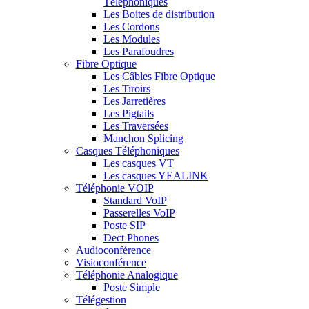
Téléphoniques
Les Boites de distribution
Les Cordons
Les Modules
Les Parafoudres
Fibre Optique
Les Câbles Fibre Optique
Les Tiroirs
Les Jarretières
Les Pigtails
Les Traversées
Manchon Splicing
Casques Téléphoniques
Les casques VT
Les casques YEALINK
Téléphonie VOIP
Standard VoIP
Passerelles VoIP
Poste SIP
Dect Phones
Audioconférence
Visioconférence
Téléphonie Analogique
Poste Simple
Télégestion