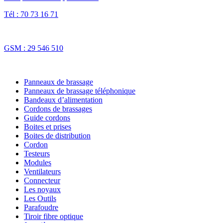
Tél : 70 73 16 71
Fax : 70 73 16 74
GSM : 29 546 510
NOS SOLUTIONS
Panneaux de brassage
Panneaux de brassage téléphonique
Bandeaux d’alimentation
Cordons de brassages
Guide cordons
Boites et prises
Boites de distribution
Cordon
Testeurs
Modules
Ventilateurs
Connecteur
Les noyaux
Les Outils
Parafoudre
Tiroir fibre optique