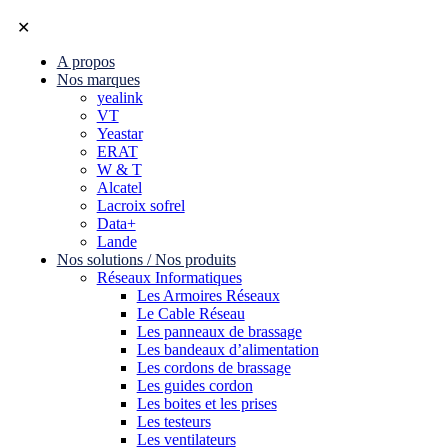
✕
A propos
Nos marques
yealink
VT
Yeastar
ERAT
W & T
Alcatel
Lacroix sofrel
Data+
Lande
Nos solutions / Nos produits
Réseaux Informatiques
Les Armoires Réseaux
Le Cable Réseau
Les panneaux de brassage
Les bandeaux d’alimentation
Les cordons de brassage
Les guides cordon
Les boites et les prises
Les testeurs
Les ventilateurs