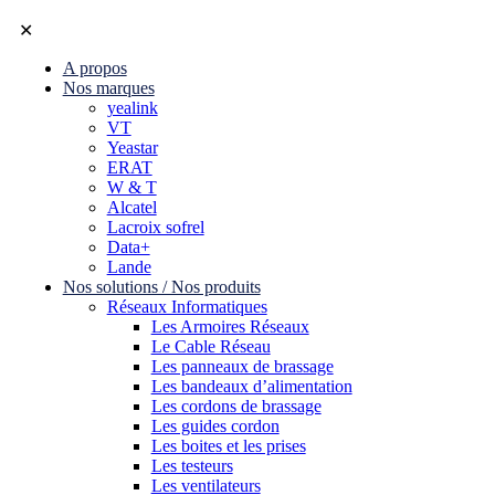
✕
A propos
Nos marques
yealink
VT
Yeastar
ERAT
W & T
Alcatel
Lacroix sofrel
Data+
Lande
Nos solutions / Nos produits
Réseaux Informatiques
Les Armoires Réseaux
Le Cable Réseau
Les panneaux de brassage
Les bandeaux d’alimentation
Les cordons de brassage
Les guides cordon
Les boites et les prises
Les testeurs
Les ventilateurs