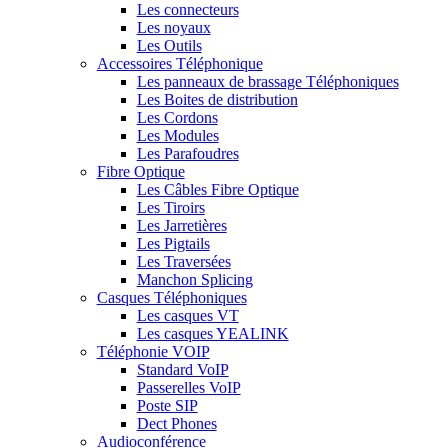
Les connecteurs
Les noyaux
Les Outils
Accessoires Téléphonique
Les panneaux de brassage Téléphoniques
Les Boites de distribution
Les Cordons
Les Modules
Les Parafoudres
Fibre Optique
Les Câbles Fibre Optique
Les Tiroirs
Les Jarretières
Les Pigtails
Les Traversées
Manchon Splicing
Casques Téléphoniques
Les casques VT
Les casques YEALINK
Téléphonie VOIP
Standard VoIP
Passerelles VoIP
Poste SIP
Dect Phones
Audioconférence