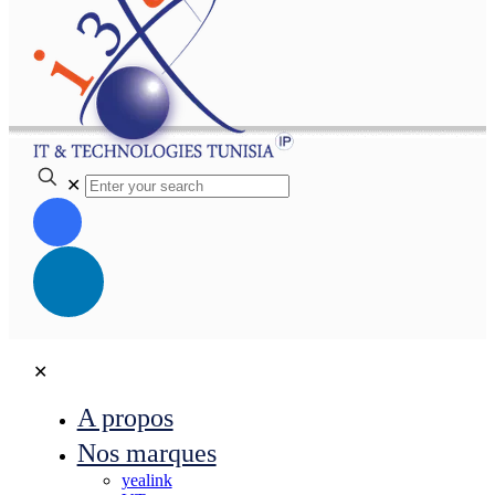
✕
✕
A propos
Nos marques
yealink