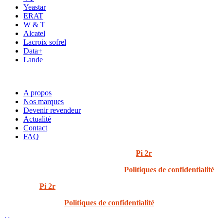
Yeastar
ERAT
W & T
Alcatel
Lacroix sofrel
Data+
Lande
ACCÈS RAPIDE
A propos
Nos marques
Devenir revendeur
Actualité
Contact
FAQ
© 2024 i3t | Tout droits réservés | Créé par
Pi 2r
Politiques de confidentialité
Created by
Pi 2r
All rights Reserved
Politiques de confidentialité