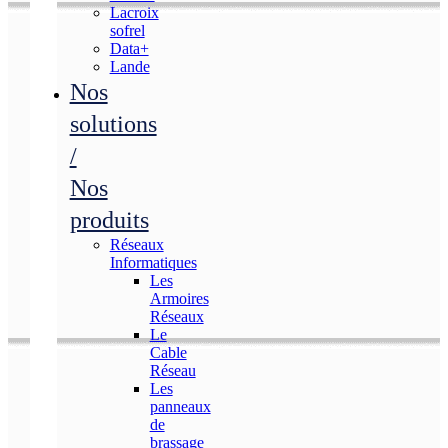
Lacroix
sofrel
Data+
Lande
Nos
solutions
/
Nos
produits
Réseaux
Informatiques
Les
Armoires
Réseaux
Le
Cable
Réseau
Les
panneaux
de
brassage