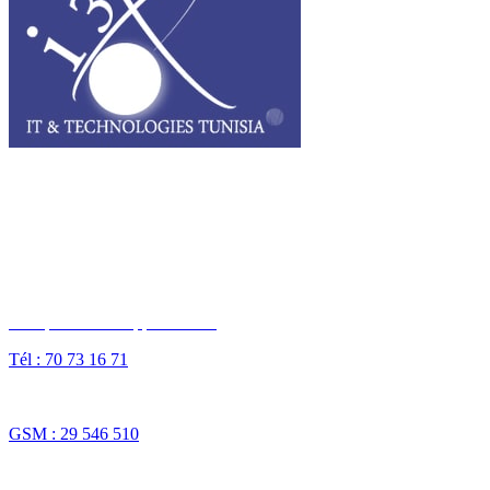
I3T, IT & Technologies Tunisia est une entreprise privée opérant sur
tout le grand Maghreb.
Des questions ? Appelez-nous
Tél : 70 73 16 71
Fax : 70 73 16 74
GSM : 29 546 510
NOS SOLUTIONS