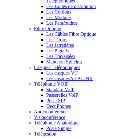
Téléphoniques
Les Boites de distribution
Les Cordons
Les Modules
Les Parafoudres
Fibre Optique
Les Câbles Fibre Optique
Les Tiroirs
Les Jarretières
Les Pigtails
Les Traversées
Manchon Splicing
Casques Téléphoniques
Les casques VT
Les casques YEALINK
Téléphonie VOIP
Standard VoIP
Passerelles VoIP
Poste SIP
Dect Phones
Audioconférence
Visioconférence
Téléphonie Analogique
Poste Simple
Télégestion