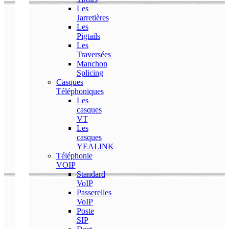
Les
Jarretières
Les
Pigtails
Les
Traversées
Manchon
Splicing
Casques
Téléphoniques
Les
casques
VT
Les
casques
YEALINK
Téléphonie
VOIP
Standard
VoIP
Passerelles
VoIP
Poste
SIP