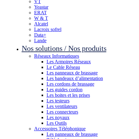
VT
Yeastar
ERAT
W & T
Alcatel
Lacroix sofrel
Data+
Lande
Nos solutions / Nos produits
Réseaux Informatiques
Les Armoires Réseaux
Le Cable Réseau
Les panneaux de brassage
Les bandeaux d’alimentation
Les cordons de brassage
Les guides cordon
Les boites et les prises
Les testeurs
Les ventilateurs
Les connecteurs
Les noyaux
Les Outils
Accessoires Téléphonique
Les panneaux de brassage