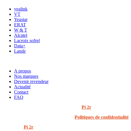
yealink
VT
Yeastar
ERAT
W & T
Alcatel
Lacroix sofrel
Data+
Lande
ACCÈS RAPIDE
A propos
Nos marques
Devenir revendeur
Actualité
Contact
FAQ
© 2024 i3t | Tout droits réservés | Créé par
Pi 2r
Politiques de confidentialité
Created by
Pi 2r
All rights Reserved