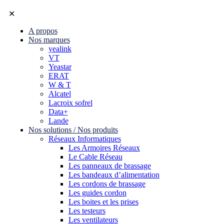
✕
A propos
Nos marques
yealink
VT
Yeastar
ERAT
W & T
Alcatel
Lacroix sofrel
Data+
Lande
Nos solutions / Nos produits
Réseaux Informatiques
Les Armoires Réseaux
Le Cable Réseau
Les panneaux de brassage
Les bandeaux d’alimentation
Les cordons de brassage
Les guides cordon
Les boites et les prises
Les testeurs
Les ventilateurs