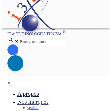
✕
✕
A propos
Nos marques
yealink