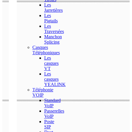
Les
Jarretières
Les
Pigtails
Les
Traversées
Manchon
Splicing
Casques
Téléphoniques
Les
casques
VT
Les
casques
YEALINK
Téléphonie
VOIP
Standard
VoIP
Passerelles
VoIP
Poste
SIP