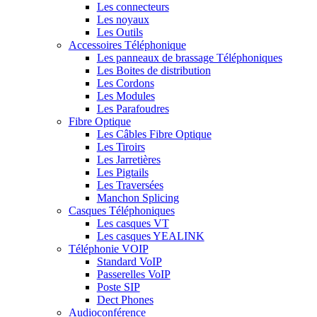
Les connecteurs
Les noyaux
Les Outils
Accessoires Téléphonique
Les panneaux de brassage Téléphoniques
Les Boites de distribution
Les Cordons
Les Modules
Les Parafoudres
Fibre Optique
Les Câbles Fibre Optique
Les Tiroirs
Les Jarretières
Les Pigtails
Les Traversées
Manchon Splicing
Casques Téléphoniques
Les casques VT
Les casques YEALINK
Téléphonie VOIP
Standard VoIP
Passerelles VoIP
Poste SIP
Dect Phones
Audioconférence