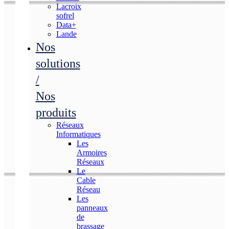
Lacroix
sofrel
Data+
Lande
Nos
solutions
/
Nos
produits
Réseaux
Informatiques
Les
Armoires
Réseaux
Le
Cable
Réseau
Les
panneaux
de
brassage