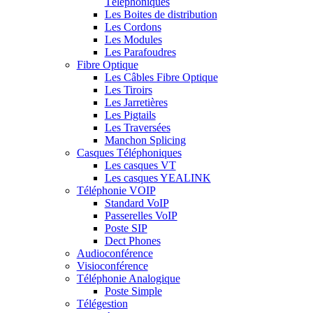
Téléphoniques
Les Boites de distribution
Les Cordons
Les Modules
Les Parafoudres
Fibre Optique
Les Câbles Fibre Optique
Les Tiroirs
Les Jarretières
Les Pigtails
Les Traversées
Manchon Splicing
Casques Téléphoniques
Les casques VT
Les casques YEALINK
Téléphonie VOIP
Standard VoIP
Passerelles VoIP
Poste SIP
Dect Phones
Audioconférence
Visioconférence
Téléphonie Analogique
Poste Simple
Télégestion