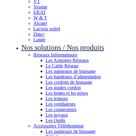
VT
Yeastar
ERAT
W & T
Alcatel
Lacroix sofrel
Data+
Lande
Nos solutions / Nos produits
Réseaux Informatiques
Les Armoires Réseaux
Le Cable Réseau
Les panneaux de brassage
Les bandeaux d’alimentation
Les cordons de brassage
Les guides cordon
Les boites et les prises
Les testeurs
Les ventilateurs
Les connecteurs
Les noyaux
Les Outils
Accessoires Téléphonique
Les panneaux de brassage