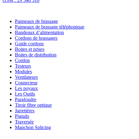
GSM : 29 546 510
NOS SOLUTIONS
Panneaux de brassage
Panneaux de brassage téléphonique
Bandeaux d’alimentation
Cordons de brassages
Guide cordons
Boites et prises
Boites de distribution
Cordon
Testeurs
Modules
Ventilateurs
Connecteur
Les noyaux
Les Outils
Parafoudre
Tiroir fibre optique
Jarretières
Pigtails
Traversée
Manchon Splicing
MARQUES