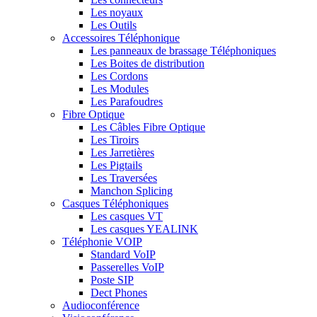
Les noyaux
Les Outils
Accessoires Téléphonique
Les panneaux de brassage Téléphoniques
Les Boites de distribution
Les Cordons
Les Modules
Les Parafoudres
Fibre Optique
Les Câbles Fibre Optique
Les Tiroirs
Les Jarretières
Les Pigtails
Les Traversées
Manchon Splicing
Casques Téléphoniques
Les casques VT
Les casques YEALINK
Téléphonie VOIP
Standard VoIP
Passerelles VoIP
Poste SIP
Dect Phones
Audioconférence