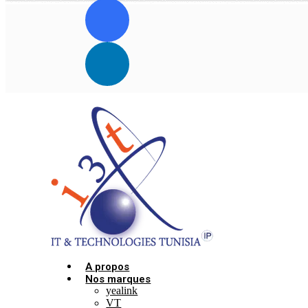
A propos
Nos marques
yealink
VT