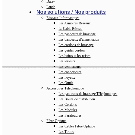
Data+
Lande
Nos solutions / Nos produits
Réseaux Informatiques
Les Armoires Réseaux
Le Cable Réseau
Les panneaux de brassage
Les bandeaux d’alimentation
Les cordons de brassage
Les guides cordon
Les boites et les prises
Les testeurs
Les ventilateurs
Les connecteurs
Les noyaux
Les Outils
Accessoires Téléphonique
Les panneaux de brassage Téléphoniques
Les Boites de distribution
Les Cordons
Les Modules
Les Parafoudres
Fibre Optique
Les Câbles Fibre Optique
Les Tiroirs