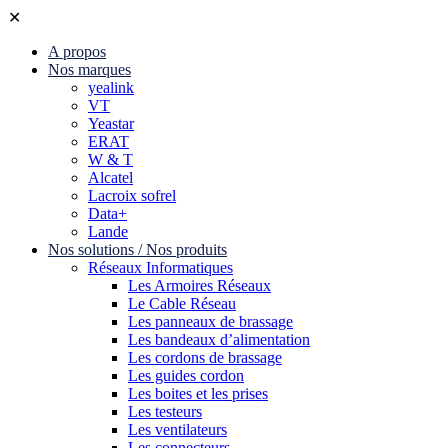
✕
A propos
Nos marques
yealink
VT
Yeastar
ERAT
W & T
Alcatel
Lacroix sofrel
Data+
Lande
Nos solutions / Nos produits
Réseaux Informatiques
Les Armoires Réseaux
Le Cable Réseau
Les panneaux de brassage
Les bandeaux d’alimentation
Les cordons de brassage
Les guides cordon
Les boites et les prises
Les testeurs
Les ventilateurs
Les connecteurs