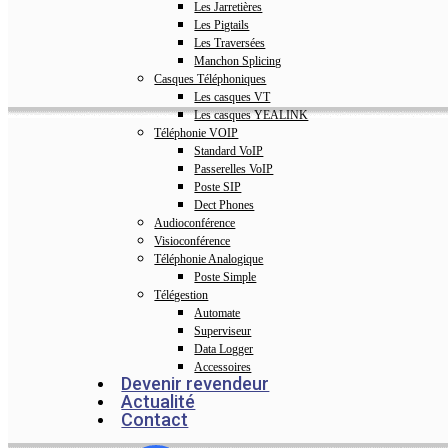
Les Jarretières
Les Pigtails
Les Traversées
Manchon Splicing
Casques Téléphoniques
Les casques VT
Les casques YEALINK
Téléphonie VOIP
Standard VoIP
Passerelles VoIP
Poste SIP
Dect Phones
Audioconférence
Visioconférence
Téléphonie Analogique
Poste Simple
Télégestion
Automate
Superviseur
Data Logger
Accessoires
Devenir revendeur
Actualité
Contact