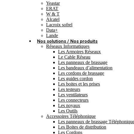
Yeastar
ERAT
W & T
Alcatel
Lacroix sofrel
Data+
Lande
Nos solutions / Nos produits
Réseaux Informatiques
Les Armoires Réseaux
Le Cable Réseau
Les panneaux de brassage
Les bandeaux d’alimentation
Les cordons de brassage
Les guides cordon
Les boites et les prises
Les testeurs
Les ventilateurs
Les connecteurs
Les noyaux
Les Outils
Accessoires Téléphonique
Les panneaux de brassage Téléphoniqu
Les Boites de distribution
Les Cordons