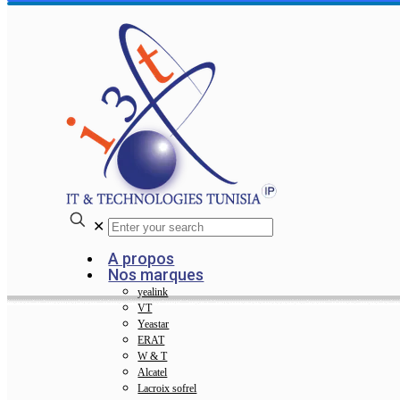
✕
A propos
Nos marques
yealink
VT
Yeastar
ERAT
W & T
Alcatel
Lacroix sofrel